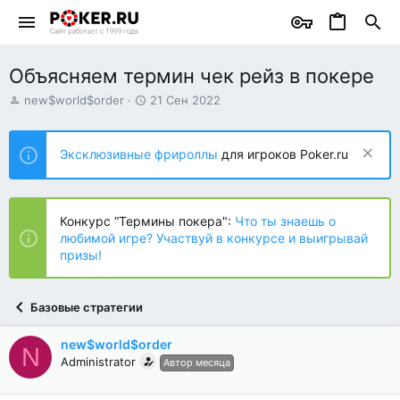
Объясняем термин чек рейз в покере
А
Д
new$world$order
21 Сен 2022
в
а
т
т
о
а
Эксклюзивные фрироллы
для игроков Poker.ru
р
н
т
а
е
ч
м
а
Конкурс “Термины покера":
Что ты знаешь о
ы
л
любимой игре? Участвуй в конкурсе и выигрывай
а
призы!
Базовые стратегии
new$world$order
N
Administrator
Автор месяца