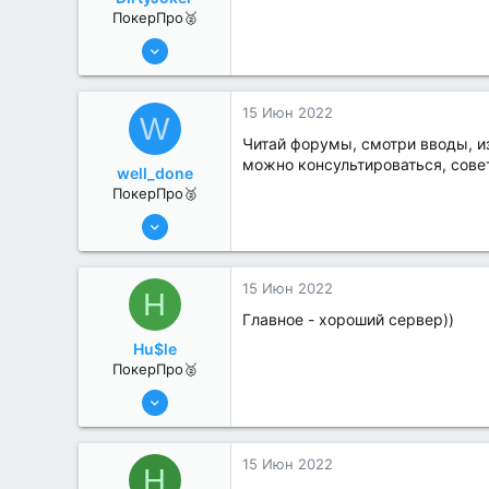
ПокерПро🥈
13 Июн 2022
263
1
15 Июн 2022
W
Читай форумы, смотри вводы, из
можно консультироваться, совет
well_done
ПокерПро🥈
6 Июн 2022
350
0
15 Июн 2022
H
Главное - хороший сервер))
Hu$le
ПокерПро🥈
13 Июн 2022
339
2
15 Июн 2022
H