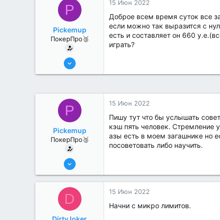
15 Июн 2022
P
Доброе всем время суток все за
если можно так выразится с нул
Pickemup
есть и составляет он 660 у.е.(в
ПокерПро🥉
играть?
13 Июн 2022
241
0
15 Июн 2022
P
Пишу тут что бы услышать совет
кэш пять человек. Стремление у
Pickemup
азы есть в моем загашнике но 
ПокерПро🥉
посоветовать либо научить.
13 Июн 2022
241
0
15 Июн 2022
D
Начни с микро лимитов.
DirtyJoker