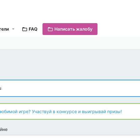
тели
FAQ
Написать жалобу
u
любимой игре? Участвуй в конкурсе и выигрывай призы!
йне