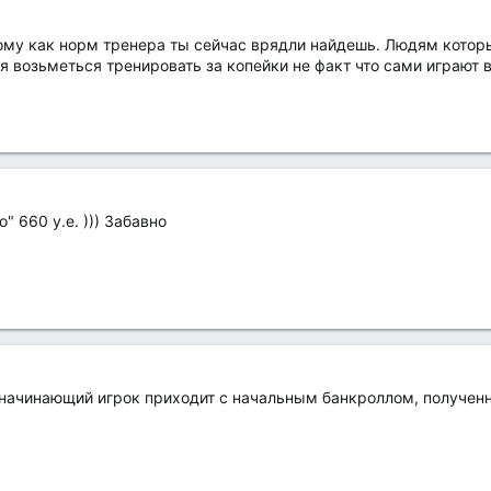
тому как норм тренера ты сейчас врядли найдешь. Людям котор
бя возьметься тренировать за копейки не факт что сами играют в
о" 660 у.е. ))) Забавно
й начинающий игрок приходит с начальным банкроллом, полученн