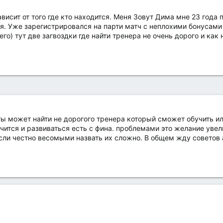
висит от того где кто находится. Меня Зовут Дима мне 23 года п
я. Уже зарегистрировался на парти матч с неплохими бонусами 
сего) тут две загвоздки где найти тренера не очень дорого и ка
ы может найти не дорогого тренера который сможет обучить или
чится и развиваться есть с фина. проблемами это желание увели
если честно весомыми назвать их сложно. В общем жду советов