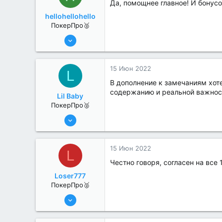
Да, помощнее главное! И бонусо
hellohellohello
ПокерПро🥈
8 Июн 2022
367
3
15 Июн 2022
L
В дополнение к замечаниям хот
содержанию и реальной важнос
Lil Baby
ПокерПро🥈
8 Июн 2022
364
1
15 Июн 2022
L
Честно говоря, согласен на все
Loser777
ПокерПро🥈
13 Июн 2022
370
0