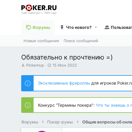
Форумы
Что нового?
Пользова
Новые сообщения
Поиск сообщений
Обязательно к прочтению =)
А
Д
Pickemup
15 Июн 2022
в
а
т
т
о
а
Эксклюзивные фрироллы
для игроков Poker.r
р
н
т
а
е
ч
м
а
Конкурс “Термины покера":
Что ты знаешь о 
ы
л
а
Форумы
Покер-румы
Общие вопросы об онла