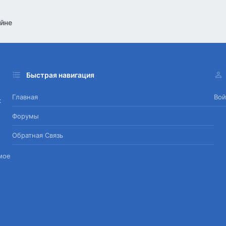
йне
Быстрая навигация
Главная
Вой
х
Форумы
Обратная Связь
мое