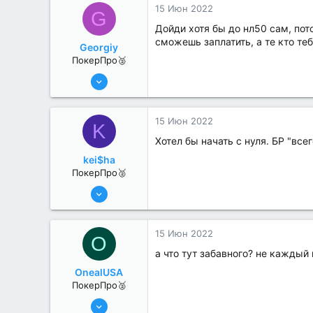
15 Июн 2022
G
Дойди хотя бы до нл50 сам, по
сможешь заплатить, а те кто те
Georgiy
ПокерПро🥈
13 Июн 2022
345
1
15 Июн 2022
K
Хотел бы начать с нуля. БР "всег
kei$ha
ПокерПро🥈
8 Июн 2022
395
0
15 Июн 2022
O
а что тут забавного? не кажды
OnealUSA
ПокерПро🥈
13 Июн 2022