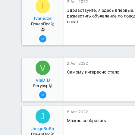
2 Авг 2022
I
Здравствуйте, я здесь впервые.
разместить объявление по повод
Ivanidze
пока)
ПокерПро🥈
25 Июл 2022
390
0
2 Авг 2022
V
Самому интересно стало
VlaD_D
Регуляр🥈
19 Июл 2022
74
0
8 Авг 2022
J
Можно сообразить
JorgeBu$h
ПокерПро🥇