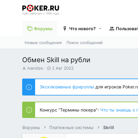
Форумы
Что нового?
Пользова
Новые сообщения
Поиск сообщений
Обмен Skill на рубли
А
Д
Ivanidze
2 Авг 2022
в
а
т
т
о
а
Эксклюзивные фрироллы
для игроков Poker.r
р
н
т
а
е
ч
м
а
Конкурс “Термины покера":
Что ты знаешь о 
ы
л
а
Форумы
Платежные системы
Skrill