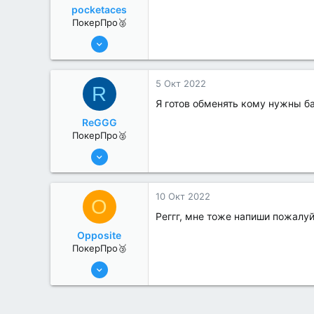
pocketaces
ПокерПро🥈
6 Июн 2022
386
3
5 Окт 2022
R
Я готов обменять кому нужны б
ReGGG
ПокерПро🥈
8 Июн 2022
372
0
10 Окт 2022
O
Реггг, мне тоже напиши пожалу
Opposite
ПокерПро🥉
25 Июл 2022
205
2