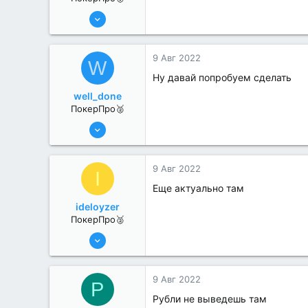
25 Июл 2022
434
3
9 Авг 2022
W
Ну давай попробуем сделать
well_done
ПокерПро🥈
6 Июн 2022
350
0
9 Авг 2022
I
Еще актуально там
ideloyzer
ПокерПро🥈
6 Июн 2022
352
0
9 Авг 2022
P
Рубли не выведешь там