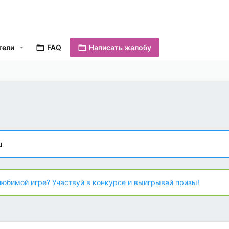
тели
FAQ
Написать жалобу
u
любимой игре? Участвуй в конкурсе и выигрывай призы!