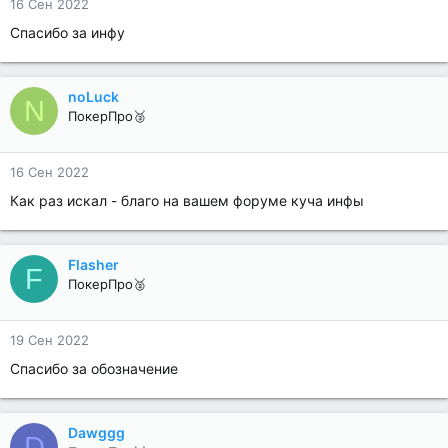
16 Сен 2022
Спасибо за инфу
noLuck
N
ПокерПро🥉
16 Сен 2022
Как раз искал - благо на вашем форуме куча инфы
Flasher
F
ПокерПро🥈
19 Сен 2022
Спасибо за обозначение
Dawggg
D