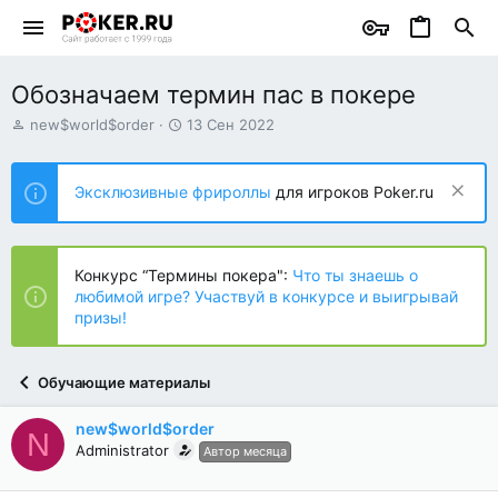
Обозначаем термин пас в покере
А
Д
new$world$order
13 Сен 2022
в
а
т
т
о
а
Эксклюзивные фрироллы
для игроков Poker.ru
р
н
т
а
е
ч
м
а
Конкурс “Термины покера":
Что ты знаешь о
ы
л
любимой игре? Участвуй в конкурсе и выигрывай
а
призы!
Обучающие материалы
new$world$order
N
Administrator
Автор месяца