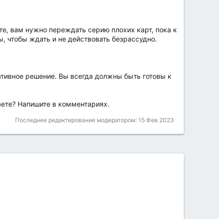
ете, вам нужно переждать серию плохих карт, пока к
, чтобы ждать и не действовать безрассудно.
ативное решение. Вы всегда должны быть готовы к
аете? Напишите в комментариях.
Последнее редактирование модератором:
15 Фев 2023