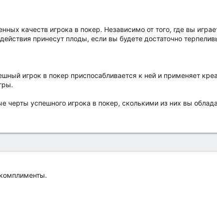
енных качеств игрока в покер. Независимо от того, где вы игра
действия принесут плоды, если вы будете достаточно терпеливы
пешный игрок в покер приспосабливается к ней и применяет кре
гры.
ые черты успешного игрока в покер, сколькими из них вы облад
 комплименты.