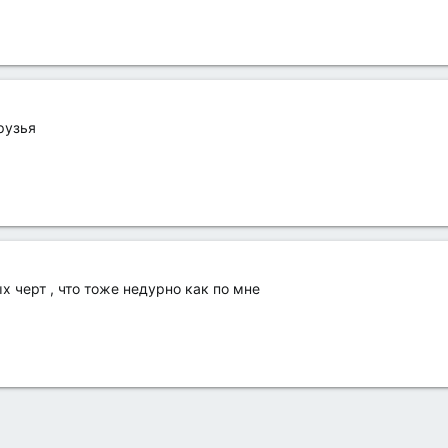
рузья
 черт , что тоже недурно как по мне