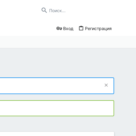
Вход
Регистрация