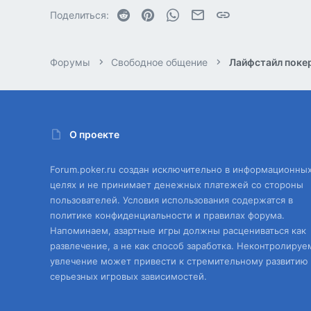
Reddit
Pinterest
WhatsApp
Электронная почта
Ссылка
Поделиться:
Форумы
Свободное общение
Лайфстайл поке
О проекте
Forum.poker.ru создан исключительно в информационны
целях и не принимает денежных платежей со стороны
пользователей. Условия использования содержатся в
политике конфиденциальности и правилах форума.
Напоминаем, азартные игры должны расцениваться как
развлечение, а не как способ заработка. Неконтролируе
увлечение может привести к стремительному развитию
серьезных игровых зависимостей.