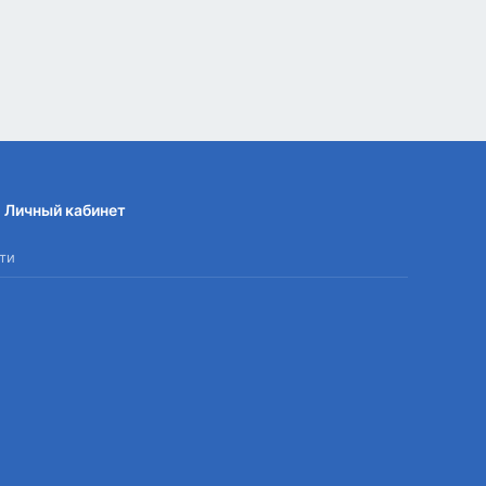
Личный кабинет
ти