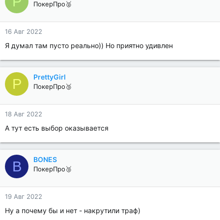
P
ПокерПро🥈
16 Авг 2022
Я думал там пусто реально)) Но приятно удивлен
PrettyGirl
P
ПокерПро🥉
18 Авг 2022
А тут есть выбор оказывается
BONES
B
ПокерПро🥉
19 Авг 2022
Ну а почему бы и нет - накрутили траф)