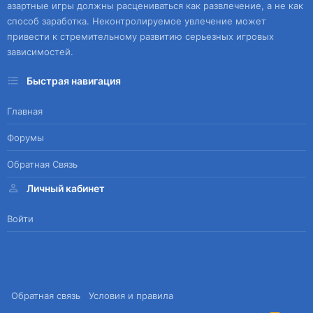
азартные игры должны расцениваться как развлечение, а не как
способ заработка. Неконтролируемое увлечение может
привести к стремительному развитию серьезных игровых
зависимостей.
Быстрая навигация
Главная
Форумы
Обратная Связь
Личный кабинет
Войти
Обратная связь
Условия и правила