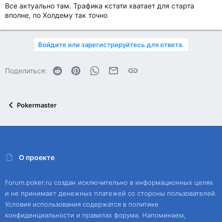
Все актуально там. Трафика кстати хватает для старта
вполне, по Холдему так точно
Войдите или зарегистрируйтесь для ответа.
Reddit
Pinterest
WhatsApp
Электронная почта
Ссылка
Поделиться:
Pokermaster
О проекте
Forum.poker.ru создан исключительно в информационных целях
и не принимает денежных платежей со стороны пользователей.
Условия использования содержатся в политике
конфиденциальности и правилах форума. Напоминаем,