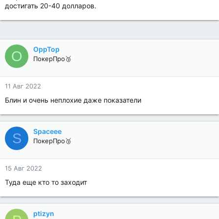
достигать 20-40 долларов.
OppTop
O
ПокерПро🥉
11 Авг 2022
Блин и очень неплохие даже показатели
Spaceee
S
ПокерПро🥉
15 Авг 2022
Туда еще кто то заходит
ptizyn