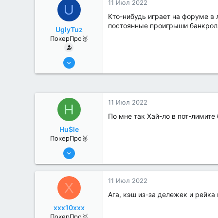
11 Июл 2022
U
Кто-нибудь играет на форуме в 
постоянные проигрыши банкролл
UglyTuz
ПокерПро🥈
13 Июн 2022
376
4
11 Июл 2022
H
По мне так Хай-ло в пот-лимите
Hu$le
ПокерПро🥈
13 Июн 2022
339
2
11 Июл 2022
X
Ага, кэш из-за дележек и рейка
xxx10xxx
ПокерПро🥇