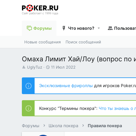
Форумы
Что нового?
Пользова
Новые сообщения
Поиск сообщений
Омаха Лимит Хай/Лоу (вопрос по 
А
Д
UglyTuz
11 Июл 2022
в
а
т
т
о
а
Эксклюзивные фрироллы
для игроков Poker.r
р
н
т
а
е
ч
м
а
Конкурс “Термины покера":
Что ты знаешь о 
ы
л
а
Форумы
Школа покера
Правила покера