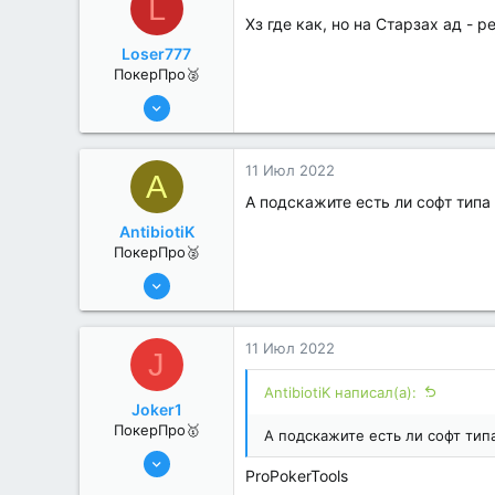
L
Хз где как, но на Старзах ад - р
Loser777
ПокерПро🥈
13 Июн 2022
370
0
11 Июл 2022
A
А подскажите есть ли софт типа
AntibiotiK
ПокерПро🥈
6 Июн 2022
281
1
11 Июл 2022
J
AntibiotiK написал(а):
Joker1
ПокерПро🥇
А подскажите есть ли софт тип
8 Июн 2022
ProPokerTools
455