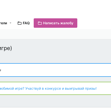
тели
FAQ
Написать жалобу
игре)
u
любимой игре? Участвуй в конкурсе и выигрывай призы!