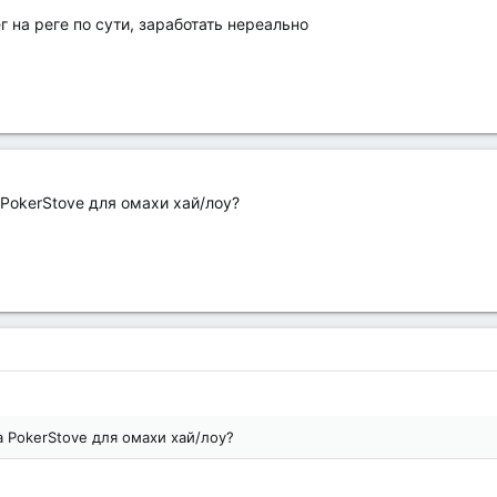
ег на реге по сути, заработать нереально
 PokerStove для омахи хай/лоу?
а PokerStove для омахи хай/лоу?