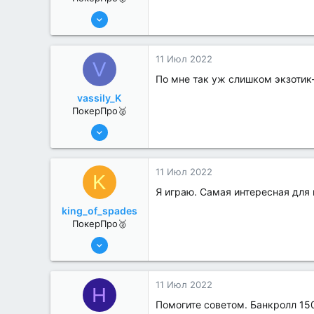
13 Июн 2022
433
1
11 Июл 2022
V
По мне так уж слишком экзотик
vassily_K
ПокерПро🥈
6 Июн 2022
331
2
11 Июл 2022
K
Я играю. Самая интересная для м
king_of_spades
ПокерПро🥈
6 Июн 2022
395
0
11 Июл 2022
H
Помогите советом. Банкролл 150