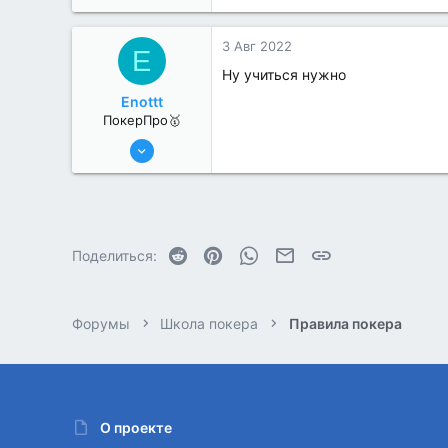
1
3 Авг 2022
E
Ну учиться нужно
Enottt
ПокерПро🥇
13 Июн 2022
408
0
Reddit
Pinterest
WhatsApp
Электронная почта
Ссылка
Поделиться:
Форумы
Школа покера
Правила покера
О проекте