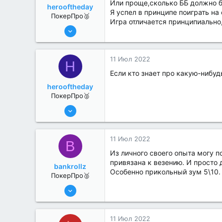
Или проще,сколько ББ должно б
herooftheday
Я успел в принципе поиграть на 
ПокерПро🥈
Игра отличается принципиально,
6 Июн 2022
331
1
11 Июл 2022
H
Если кто знает про какую-нибуд
herooftheday
ПокерПро🥈
6 Июн 2022
331
1
11 Июл 2022
B
Из личного своего опыта могу п
привязана к везению. И просто 
bankrollz
Особенно прикольный зум 5\10. 
ПокерПро🥈
8 Июн 2022
363
0
11 Июл 2022