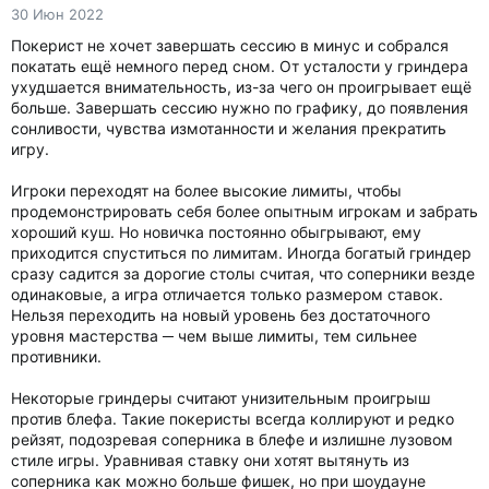
30 Июн 2022
Покерист не хочет завершать сессию в минус и собрался
покатать ещё немного перед сном. От усталости у гриндера
ухудшается внимательность, из-за чего он проигрывает ещё
больше. Завершать сессию нужно по графику, до появления
сонливости, чувства измотанности и желания прекратить
игру.
Игроки переходят на более высокие лимиты, чтобы
продемонстрировать себя более опытным игрокам и забрать
хороший куш. Но новичка постоянно обыгрывают, ему
приходится спуститься по лимитам. Иногда богатый гриндер
сразу садится за дорогие столы считая, что соперники везде
одинаковые, а игра отличается только размером ставок.
Нельзя переходить на новый уровень без достаточного
уровня мастерства ─ чем выше лимиты, тем сильнее
противники.
Некоторые гриндеры считают унизительным проигрыш
против блефа. Такие покеристы всегда коллируют и редко
рейзят, подозревая соперника в блефе и излишне лузовом
стиле игры. Уравнивая ставку они хотят вытянуть из
соперника как можно больше фишек, но при шоудауне