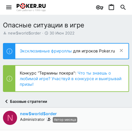
Опасные ситуации в игре
А
Д
new$world$order
30 Июн 2022
в
а
т
т
о
а
Эксклюзивные фрироллы
для игроков Poker.ru
р
н
т
а
е
ч
м
а
Конкурс “Термины покера":
Что ты знаешь о
ы
л
любимой игре? Участвуй в конкурсе и выигрывай
а
призы!
Базовые стратегии
new$world$order
N
Administrator
Автор месяца