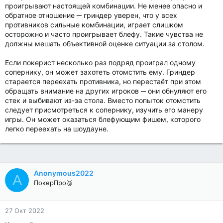
проигрывают настоящей комбинации. Не менее опасно и
обратное отношение ─ гриндер уверен, что у всех
противников сильные комбинации, играет слишком
осторожно и часто проигрывает блефу. Такие чувства не
должны мешать объективной оценке ситуации за столом.
Если покерист несколько раз подряд проиграл одному
сопернику, он может захотеть отомстить ему. Гриндер
старается переехать противника, но перестаёт при этом
обращать внимание на других игроков ─ они обнуляют его
стек и выбивают из-за стола. Вместо попыток отомстить
следует присмотреться к сопернику, изучить его манеру
игры. Он может оказаться блефующим фишем, которого
легко переехать на шоудауне.
Anonymous2022
A
ПокерПро🥈
27 Окт 2022