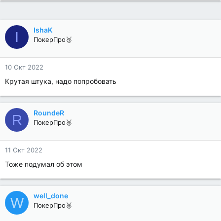
IshaK
I
ПокерПро🥉
10 Окт 2022
Крутая штука, надо попробовать
RoundeR
R
ПокерПро🥈
11 Окт 2022
Тоже подумал об этом
well_done
W
ПокерПро🥈