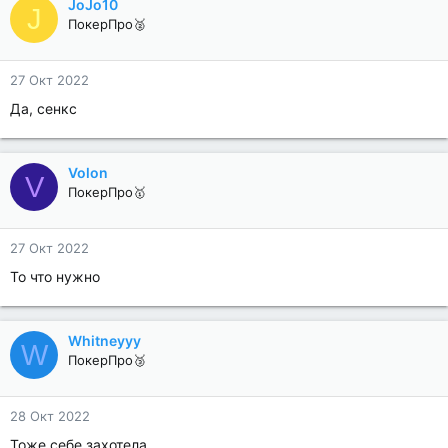
JoJo10
J
ПокерПро🥈
27 Окт 2022
Да, сенкс
Volon
V
ПокерПро🥇
27 Окт 2022
То что нужно
Whitneyyy
W
ПокерПро🥉
28 Окт 2022
Тоже себе захотела