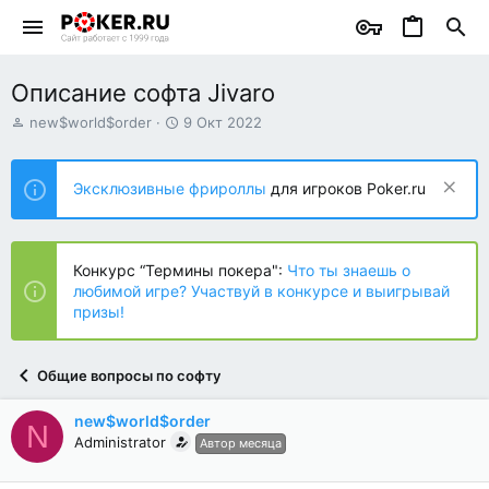
Описание софта Jivaro
А
Д
new$world$order
9 Окт 2022
в
а
т
т
о
а
Эксклюзивные фрироллы
для игроков Poker.ru
р
н
т
а
е
ч
м
а
Конкурс “Термины покера":
Что ты знаешь о
ы
л
любимой игре? Участвуй в конкурсе и выигрывай
а
призы!
Общие вопросы по софту
new$world$order
N
Administrator
Автор месяца