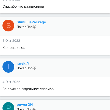
Спасибо что разъяснили
StimulusPackage
S
ПокерПро🥇
3 Окт 2022
Как раз искал
igrek_Y
I
ПокерПро🥈
4 Окт 2022
За пример отдельное спасибо
powerON
P
ПокерПро🥈