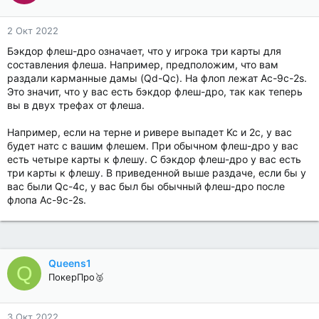
2 Окт 2022
Бэкдор флеш-дро означает, что у игрока три карты для
составления флеша. Например, предположим, что вам
раздали карманные дамы (Qd-Qc). На флоп лежат Ac-9c-2s.
Это значит, что у вас есть бэкдор флеш-дро, так как теперь
вы в двух трефах от флеша.
Например, если на терне и ривере выпадет Kc и 2c, у вас
будет натс с вашим флешем. При обычном флеш-дро у вас
есть четыре карты к флешу. С бэкдор флеш-дро у вас есть
три карты к флешу. В приведенной выше раздаче, если бы у
вас были Qc-4c, у вас был бы обычный флеш-дро после
флопа Ac-9c-2s.
Queens1
Q
ПокерПро🥈
3 Окт 2022