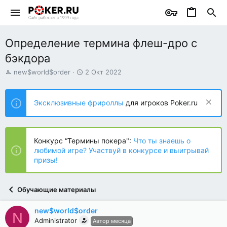
Определение термина флеш-дро с
бэкдора
А
Д
new$world$order
2 Окт 2022
в
а
т
т
о
а
Эксклюзивные фрироллы
для игроков Poker.ru
р
н
т
а
е
ч
м
а
Конкурс “Термины покера":
Что ты знаешь о
ы
л
любимой игре? Участвуй в конкурсе и выигрывай
а
призы!
Обучающие материалы
new$world$order
N
Administrator
Автор месяца