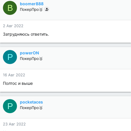
boomer888
B
ПокерПро🥈
2 Авг 2022
Затрудняюсь ответить.
powerON
P
ПокерПро🥈
16 Авг 2022
Полтос и выше
pocketaces
P
ПокерПро🥈
23 Авг 2022