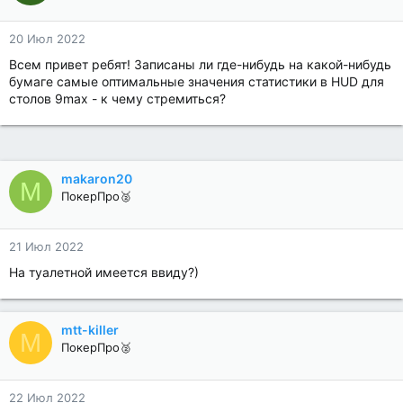
20 Июл 2022
Всем привет ребят! Записаны ли где-нибудь на какой-нибудь
бумаге самые оптимальные значения статистики в HUD для
столов 9max - к чему стремиться?
makaron20
M
ПокерПро🥈
21 Июл 2022
На туалетной имеется ввиду?)
mtt-killer
M
ПокерПро🥈
22 Июл 2022