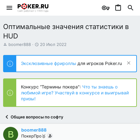
Оптимальные значения статистики в
HUD
А
Д
boomer888
20 Июл 2022
в
а
т
т
о
а
Эксклюзивные фрироллы
для игроков Poker.ru
р
н
т
а
е
ч
м
а
Конкурс “Термины покера":
Что ты знаешь о
ы
л
любимой игре? Участвуй в конкурсе и выигрывай
а
призы!
Общие вопросы по софту
boomer888
B
ПокерПро🥈