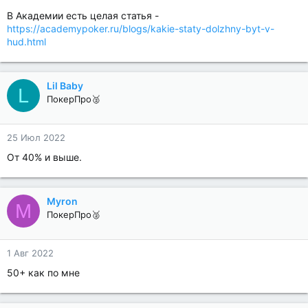
В Академии есть целая статья -
https://academypoker.ru/blogs/kakie-staty-dolzhny-byt-v-
hud.html
Lil Baby
L
ПокерПро🥈
25 Июл 2022
От 40% и выше.
Myron
M
ПокерПро🥈
1 Авг 2022
50+ как по мне