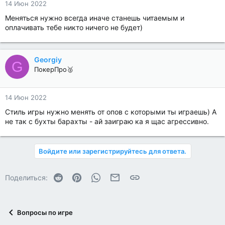
14 Июн 2022
Меняться нужно всегда иначе станешь читаемым и
оплачивать тебе никто ничего не будет)
Georgiy
G
ПокерПро🥈
14 Июн 2022
Стиль игры нужно менять от опов с которыми ты играешь) А
не так с бухты барахты - ай заиграю ка я щас агрессивно.
Войдите или зарегистрируйтесь для ответа.
Reddit
Pinterest
WhatsApp
Электронная почта
Ссылка
Поделиться:
Вопросы по игре