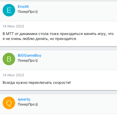
Enottt
E
ПокерПро🥇
14 Июн 2022
В МТТ от динамики стола тоже приходиться менять игру, что
я не очень люблю делать, но приходится.
BiGGameBoy
B
ПокерПро🥇
14 Июн 2022
Всегда нужно переключать скорости!
qwerty
Q
ПокерПро🥈