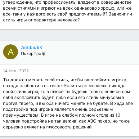
утверждение, что профессионалы владеют в совершенстве
всеми стилями и играют на всех одинаково хорошо, или же
все-таки у каждого есть свой предпочитаемый? Зависит ли
стиль игры от характера человека?
AntibiotiK
A
ПокерПро🥈
14 Июн 2022
Ты должен менять свой стиль, чтобы эксплойтить игрока,
находя слабости в его игре. Если ты не меняешь никогда
свой стиль игры, то в плюсе ты будешь только если он сам
себя эксплойтить будет, либо если его стиль минусовый
против твоего, и вы оба ничего менять не будете. В хедз апе
подстройка под игрока является очень серьезным
преимуществом. В игре на слабом полном столе из 10
человек подстройка не так важна, как АВС покер, но тоже
серьезно влияет на плюсовость решений.