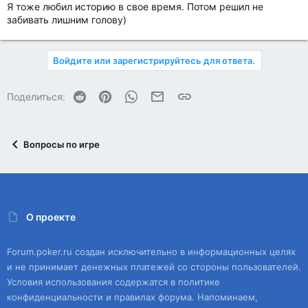
Я тоже любил историю в свое время. Потом решил не
забивать лишним голову)
Войдите или зарегистрируйтесь для ответа.
Reddit
Pinterest
WhatsApp
Электронная почта
Ссылка
Поделиться:
Вопросы по игре
О проекте
Forum.poker.ru создан исключительно в информационных целях
и не принимает денежных платежей со стороны пользователей.
Условия использования содержатся в политике
конфиденциальности и правилах форума. Напоминаем,