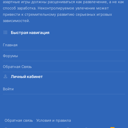
азартные игры должны расцениваться как развлечение, а не как
способ заработка. Неконтролируемое увлечение может
привести к стремительному развитию серьезных игровых
зависимостей.
Быстрая навигация
Главная
Форумы
Обратная Связь
Личный кабинет
Войти
Обратная связь
Условия и правила