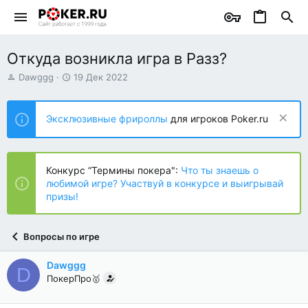
Откуда возникла игра в Разз?
А
Д
Dawggg
19 Дек 2022
в
а
т
т
о
а
Эксклюзивные фрироллы
для игроков Poker.ru
р
н
т
а
е
ч
м
а
Конкурс “Термины покера":
Что ты знаешь о
ы
л
любимой игре? Участвуй в конкурсе и выигрывай
а
призы!
Вопросы по игре
Dawggg
D
ПокерПро🥇