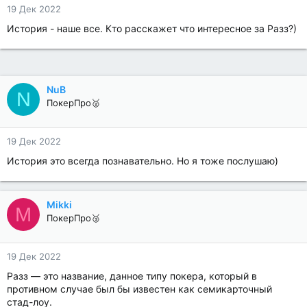
19 Дек 2022
История - наше все. Кто расскажет что интересное за Разз?)
NuB
N
ПокерПро🥈
19 Дек 2022
История это всегда познавательно. Но я тоже послушаю)
Mikki
M
ПокерПро🥉
19 Дек 2022
Разз — это название, данное типу покера, который в
противном случае был бы известен как семикарточный
стад-лоу.