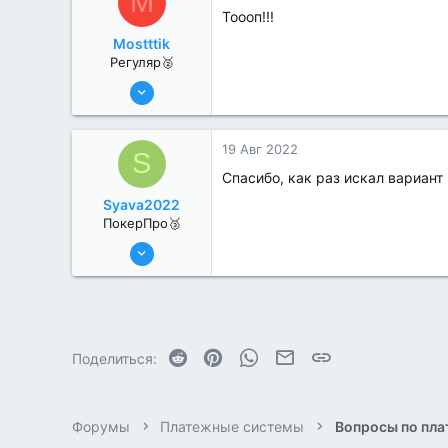
M
Тоооп!!!
Mostttik
Регуляр🥈
19 Июл 2022
68
0
19 Авг 2022
S
Спасибо, как раз искал вариант
Syava2022
ПокерПро🥉
17 Авг 2022
195
2
Reddit
Pinterest
WhatsApp
Электронная почта
Ссылка
Поделиться:
Форумы
Платежные системы
Вопросы по пл