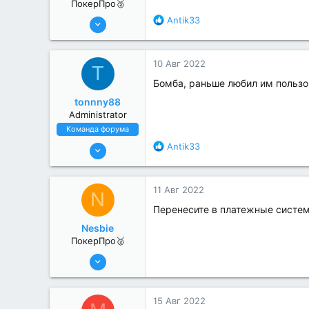
ПокерПро🥈
8 Июн 2022
Р
Antik33
е
331
а
3
к
10 Авг 2022
T
ц
и
Бомба, раньше любил им пользо
и
tonnny88
:
Administrator
Команда форума
19 Июл 2022
Р
Antik33
е
663
а
7
к
11 Авг 2022
N
ц
и
Перенесите в платежные систе
и
Nesbie
:
ПокерПро🥈
13 Июн 2022
380
0
15 Авг 2022