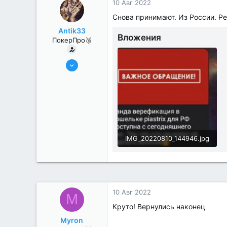
10 Авг 2022
Снова принимают. Из России. Р
Antik33
Вложения
ПокерПро🥉
23 Июн 2022
156
18
telegram @Antikvar_100
IMG_20220810_144946.jpg
108.5 KB · Просмотры: 2
10 Авг 2022
M
Круто! Вернулись наконец
Myron