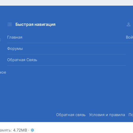
Быстрая навигация
Главная
Вой
х
Форумы
Обратная Связь
мое
Обратная связь
Условия и правила
П
амять
4.72MB