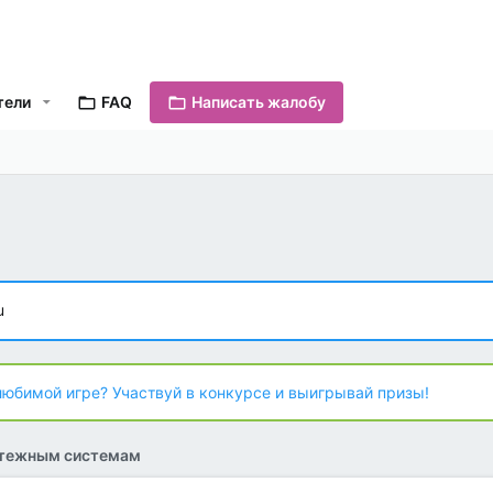
тели
FAQ
Написать жалобу
u
любимой игре? Участвуй в конкурсе и выигрывай призы!
атежным системам