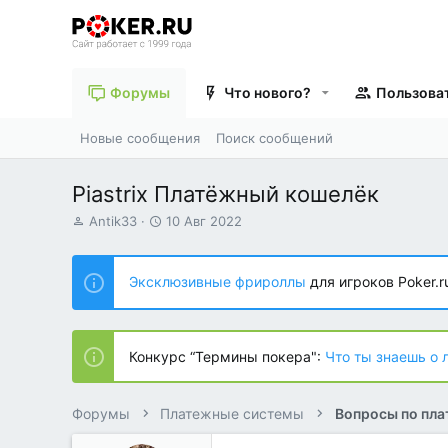
Форумы
Что нового?
Пользова
Новые сообщения
Поиск сообщений
Piastrix Платёжный кошелёк
А
Д
Antik33
10 Авг 2022
в
а
т
т
о
а
Эксклюзивные фрироллы
для игроков Poker.r
р
н
т
а
е
ч
м
а
Конкурс “Термины покера":
Что ты знаешь о 
ы
л
а
Форумы
Платежные системы
Вопросы по пл