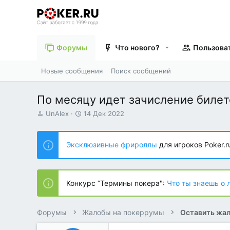
Форумы
Что нового?
Пользова
Новые сообщения
Поиск сообщений
По месяцу идет зачисление билето
А
Д
UnAlex
14 Дек 2022
в
а
т
т
о
а
Эксклюзивные фрироллы
для игроков Poker.r
р
н
т
а
е
ч
м
а
Конкурс “Термины покера":
Что ты знаешь о 
ы
л
а
Форумы
Жалобы на покеррумы
Оставить жал