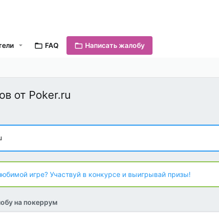
тели
FAQ
Написать жалобу
в от Poker.ru
u
любимой игре? Участвуй в конкурсе и выигрывай призы!
обу на покеррум