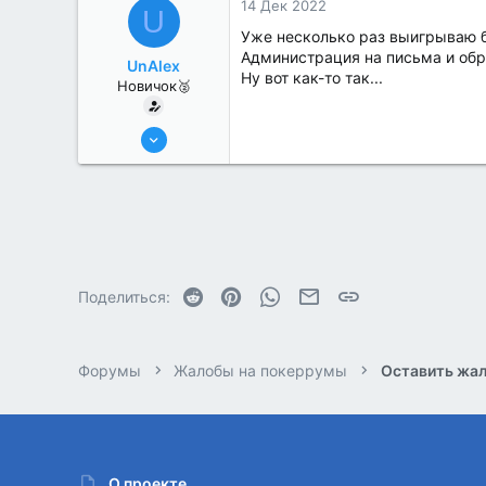
14 Дек 2022
U
Уже несколько раз выигрываю би
Администрация на письма и обр
UnAlex
Ну вот как-то так...
Новичок🥈
23 Июн 2022
5
0
Reddit
Pinterest
WhatsApp
Электронная почта
Ссылка
Поделиться:
Форумы
Жалобы на покеррумы
Оставить жал
О проекте