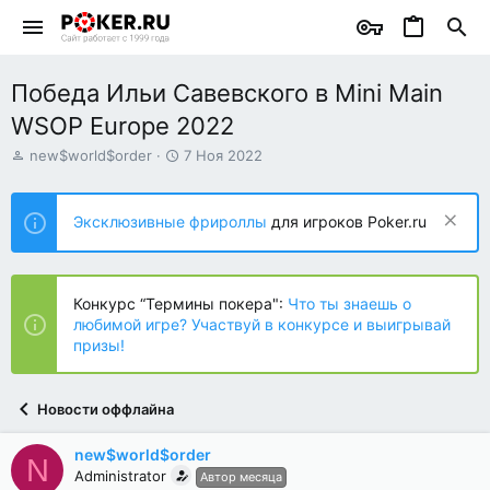
Победа Ильи Савевского в Mini Main
WSOP Europe 2022
А
Д
new$world$order
7 Ноя 2022
в
а
т
т
о
а
Эксклюзивные фрироллы
для игроков Poker.ru
р
н
т
а
е
ч
м
а
Конкурс “Термины покера":
Что ты знаешь о
ы
л
любимой игре? Участвуй в конкурсе и выигрывай
а
призы!
Новости оффлайна
new$world$order
N
Administrator
Автор месяца