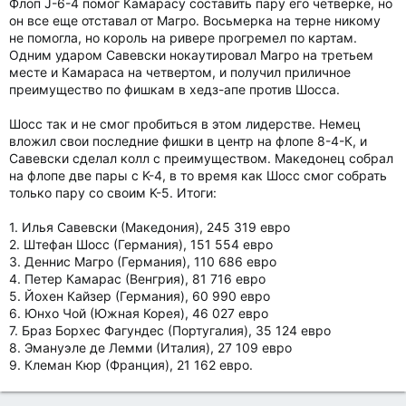
Флоп J-6-4 помог Камарасу составить пару его четверке, но
он все еще отставал от Магро. Восьмерка на терне никому
не помогла, но король на ривере прогремел по картам.
Одним ударом Савевски нокаутировал Магро на третьем
месте и Камараса на четвертом, и получил приличное
преимущество по фишкам в хедз-апе против Шосса.
Шосс так и не смог пробиться в этом лидерстве. Немец
вложил свои последние фишки в центр на флопе 8-4-К, и
Савевски сделал колл с преимуществом. Македонец собрал
на флопе две пары с K-4, в то время как Шосс смог собрать
только пару со своим K-5. Итоги:
1. Илья Савевски (Македония), 245 319 евро
2. Штефан Шосс (Германия), 151 554 евро
3. Деннис Магро (Германия), 110 686 евро
4. Петер Камарас (Венгрия), 81 716 евро
5. Йохен Кайзер (Германия), 60 990 евро
6. Юнхо Чой (Южная Корея), 46 027 евро
7. Браз Борхес Фагундес (Португалия), 35 124 евро
8. Эмануэле де Лемми (Италия), 27 109 евро
9. Клеман Кюр (Франция), 21 162 евро.