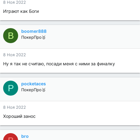
8 Ноя 2022
Играют как Боги
boomer888
B
ПокерПро🥈
8 Ноя 2022
Ну я так не считаю, посади меня с ними за финалку
pocketaces
P
ПокерПро🥈
8 Ноя 2022
Хороший занос
bro