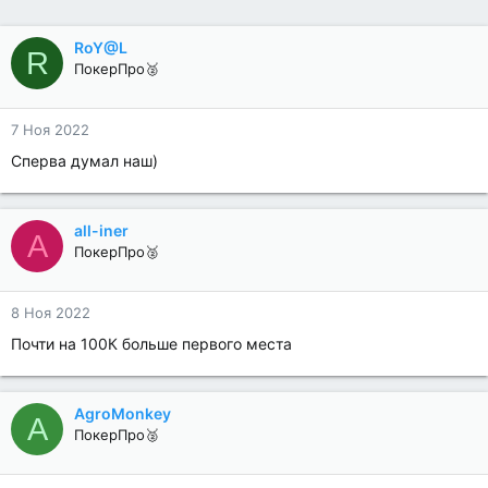
RoY@L
R
ПокерПро🥈
7 Ноя 2022
Сперва думал наш)
all-iner
A
ПокерПро🥈
8 Ноя 2022
Почти на 100К больше первого места
AgroMonkey
A
ПокерПро🥈