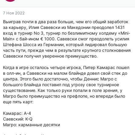
7 Ноя 2022
Выиграв почти в два раза больше, чем его общий заработок
за карьеру, Илия Савевски из Македонии преодолел 1431
вход в турнир No 3, турнир по безлимитному холдему «Mini-
Main» с бай-ином € 1000. Савевски смог преодолеть усилия
Штефана Шосса из Германии, который лидировал большую
часть пути, прежде чем в результате крупного столкновения
Савевски получил уверенное преимущество.
Когда в игре осталось четыре игрока, Питер Камарас пошел
в олл-ин, а Савевски на малом блайнде довел свой стек до
центра. Этого было достаточно, чтобы Деннис Магро с
большого блайнда поставил под угрозу свое турнирное
существование. Как только руки попали в поле зрения, у
Магро было преимущество на префлопе, но впереди было
еще пять карт:
Камарас: А-4
Саевский: K-Q
Магро: карманные десятки