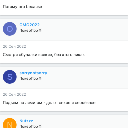
Потому что because
OMG2022
O
ПокерПро🥉
26 Сен 2022
Смотри обучалки всякие, без этого никак
sorrynotsorry
S
ПокерПро🥉
26 Сен 2022
Подьем по лимитам - дело тонкое и серьёзное
Nutzzz
N
ПокерПро🥇