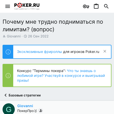
Почему мне трудно подниматься по
лимитам? (вопрос)
А
Д
Giovanni
26 Сен 2022
в
а
т
т
о
а
Эксклюзивные фрироллы
для игроков Poker.ru
р
н
т
а
е
ч
м
а
Конкурс “Термины покера":
Что ты знаешь о
ы
л
любимой игре? Участвуй в конкурсе и выигрывай
а
призы!
Базовые стратегии
Giovanni
G
ПокерПро🥇