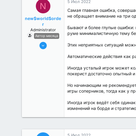
5 Июл 2022
N
Самая главная ошибка, соверша
не обращает внимание на три од
new$world$orde
r
Бывают и более глупые ошибки: 
Administrator
руме минималистичную тему без
Автор месяца
27 Май 2022
Этих неприятных ситуаций можно
3,039
Автоматические действия как р
184
Иногда усталый игрок может кол
покерист достаточно опытный и
Но начинающим не рекомендуетс
игры соперников, тогда как у п
Иногда игрок ведёт себя одинак
изменений на борде и стратегию
5 Июл 2022