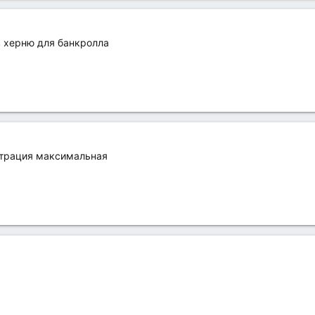
в херню для банкролла
нтрация максимальная