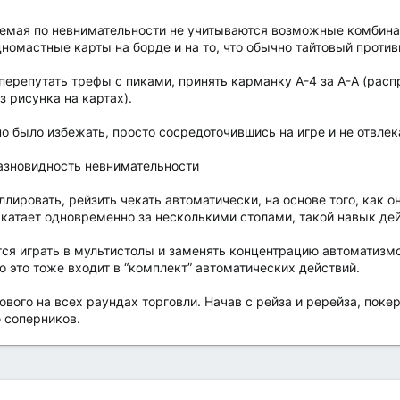
емая по невнимательности не учитываются возможные комбинац
номастные карты на борде и на то, что обычно тайтовый против
перепутать трефы с пиками, принять карманку A-4 за А-А (расп
 рисунка на картах).
 было избежать, просто сосредоточившись на игре и не отвлек
азновидность невнимательности
лировать, рейзить чекать автоматически, на основе того, как о
 катает одновременно за несколькими столами, такой навык де
я играть в мультистолы и заменять концентрацию автоматизм
ро это тоже входит в “комплект” автоматических действий.
ового на всех раундах торговли. Начав с рейза и ререйза, пок
 соперников.