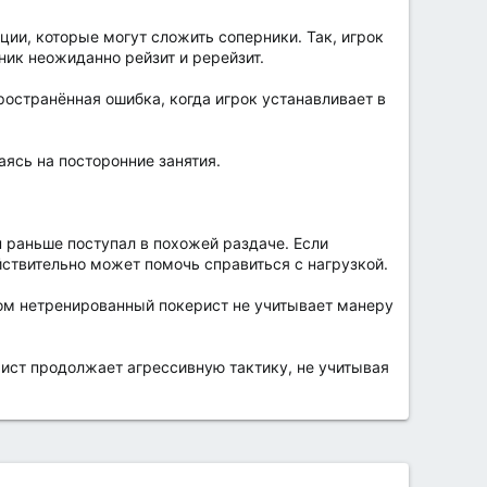
ии, которые могут сложить соперники. Так, игрок
ник неожиданно рейзит и ререйзит.
ространённая ошибка, когда игрок устанавливает в
аясь на посторонние занятия.
н раньше поступал в похожей раздаче. Если
йствительно может помочь справиться с нагрузкой.
ом нетренированный покерист не учитывает манеру
ерист продолжает агрессивную тактику, не учитывая