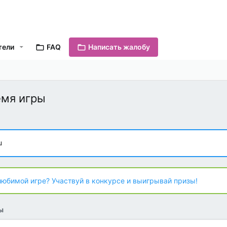
тели
FAQ
Написать жалобу
емя игры
u
любимой игре? Участвуй в конкурсе и выигрывай призы!
ы