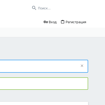
Вход
Регистрация