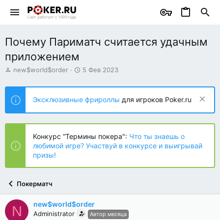
Почему Париматч считается удачным
приложением
А
Д
new$world$order
5 Фев 2023
в
а
т
т
о
а
Эксклюзивные фрироллы
для игроков Poker.ru
р
н
т
а
е
ч
м
а
Конкурс “Термины покера":
Что ты знаешь о
ы
л
любимой игре? Участвуй в конкурсе и выигрывай
а
призы!
Покерматч
new$world$order
N
Administrator
Автор месяца