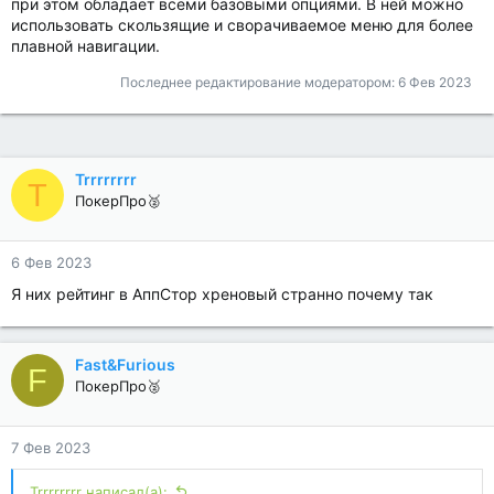
при этом обладает всеми базовыми опциями. В ней можно
использовать скользящие и сворачиваемое меню для более
плавной навигации.
Последнее редактирование модератором:
6 Фев 2023
Trrrrrrrr
T
ПокерПро🥈
6 Фев 2023
Я них рейтинг в АппСтор хреновый странно почему так
Fast&Furious
F
ПокерПро🥈
7 Фев 2023
Trrrrrrrr написал(а):