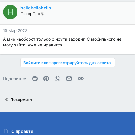
hellohellohello
H
ПокерПро🥈
15 Мар 2023
А мне наоборот только с ноута заходит. С мобильного не
могу зайти, уже не нравится
Войдите или зарегистрируйтесь для ответа.
Reddit
Pinterest
WhatsApp
Электронная почта
Ссылка
Поделиться:
Покерматч
О проекте