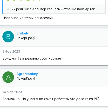
Я них рейтинг в АппСтор хреновый странно почему так
Наверное хейтеры поналезли)
brokeN
B
ПокерПро🥉
9 Фев 2023
Вряд ли. Там реально софт хромает
AgroMonkey
A
ПокерПро🥈
14 Мар 2023
Возможно. Но у меня не хочет работать это дело (я из РБ)