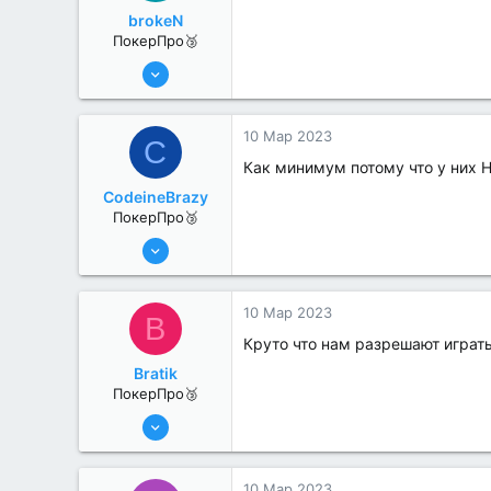
brokeN
ПокерПро🥉
17 Авг 2022
247
0
10 Мар 2023
C
Как минимум потому что у них 
CodeineBrazy
ПокерПро🥉
17 Авг 2022
188
3
10 Мар 2023
B
Круто что нам разрешают играть
Bratik
ПокерПро🥉
17 Авг 2022
205
1
10 Мар 2023