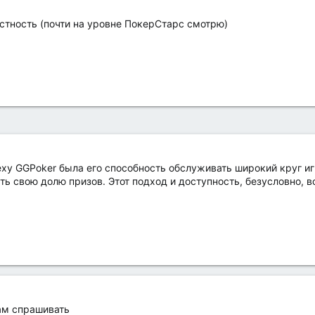
естность (почти на уровне ПокерСтарс смотрю)
ху GGPoker была его способность обслуживать широкий круг иг
ь свою долю призов. Этот подход и доступность, безусловно, 
ам спрашивать