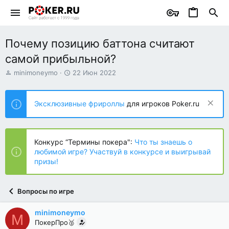
Почему позицию баттона считают
самой прибыльной?
А
Д
minimoneymo
22 Июн 2022
в
а
т
т
о
а
Эксклюзивные фрироллы
для игроков Poker.ru
р
н
т
а
е
ч
м
а
Конкурс “Термины покера":
Что ты знаешь о
ы
л
любимой игре? Участвуй в конкурсе и выигрывай
а
призы!
Вопросы по игре
minimoneymo
M
ПокерПро🥈