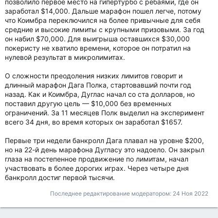
позволило первое место на гипертурбо с ребаями, где он
заработал $14,000. Дальше марафон пошел легче, потому
что Коимбра переключился на более привычные для себя
средние и высокие лимиты с крупными призовыми. За год
он набил $70,000. Для выигрыша оставшихся $30,000
покеристу не хватило времени, которое он потратил на
нулевой результат в микролимитах.
О сложности преодоления низких лимитов говорит и
длинный марафон Дага Полка, стартовавший почти год
назад. Как и Коимбра, Дуглас начал со ста долларов, но
поставил другую цель — $10,000 без временных
ограничений. За 11 месяцев Полк выделил на эксперимент
всего 34 дня, во время которых он заработал $1657.
Первые три недели банкролл Дага плавал на уровне $200,
но на 22-й день марафона Дугласу это надоело. Он закрыл
глаза на постепенное продвижение по лимитам, начал
участвовать в более дорогих играх. Через четыре дня
банкролл достиг первой тысячи.
Последнее редактирование модератором:
24 Ноя 2022