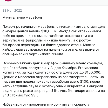
23 Ноя 2022
Мучительные марафоны
Покер-про начинают марафоны с низких лимитов, ставя цель
с «пары центов набить $10,000». Иногда они ограничивают
себя во времени, но смысл «забега» остается тем же —
вернуться на фрироллы и низкие лимиты, а с ростом
банкролла переходить на более дорогие столы. Многие
хайроллеры застревают на начальном этапе, отвыкнув от
специфических черт низкого лимита.
Особенно тяжело дался марафон бывшему члену команды,
про PokerStars, португальцу Андре Коимбре. Его условия
испытания: за год подняться со ста долларов до $100,000.
Деньги с марафона отправились на благотворительность. За
первые две недели покерист заработал всего $100, после
чего наступила пауза с околонулевым винрейтом. Банкролл
в один день резко возрос до $1K лишь благодаря заносам на
SnG стоимостью $3,5.
Избавиться от «проклятия микролимита» покеристу