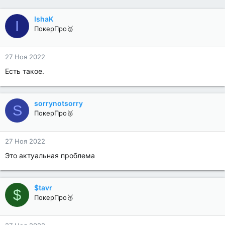
IshaK
I
ПокерПро🥉
27 Ноя 2022
Есть такое.
sorrynotsorry
S
ПокерПро🥉
27 Ноя 2022
Это актуальная проблема
$tavr
$
ПокерПро🥉