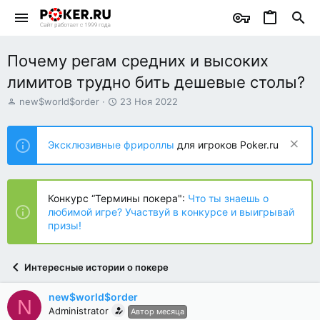
Почему регам средних и высоких
лимитов трудно бить дешевые столы?
А
Д
new$world$order
23 Ноя 2022
в
а
т
т
о
а
Эксклюзивные фрироллы
для игроков Poker.ru
р
н
т
а
е
ч
м
а
Конкурс “Термины покера":
Что ты знаешь о
ы
л
любимой игре? Участвуй в конкурсе и выигрывай
а
призы!
Интересные истории о покере
new$world$order
N
Administrator
Автор месяца