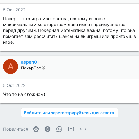
5 Окт 2022
Покер — это игра мастерства, поэтому игрок с
максимальным мастерством явно имеет преимущество
перед другими. Покерная математика важна, потому что она
помогает вам рассчитать шансы на выигрыш или проигрыш в
игре.
aspen01
A
ПокерПро🥈
5 Окт 2022
Что то на сложном)
Войдите или зарегистрируйтесь для ответа.
Reddit
Pinterest
WhatsApp
Электронная почта
Ссылка
Поделиться: