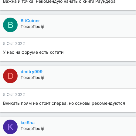
Важна и точка. Рекомендую начать с книги Раундера
BitCoiner
B
ПокерПро🥈
5 Окт 2022
У нас на форуме есть кстати
dmitry999
D
ПокерПро🥈
5 Окт 2022
Вникать прям не стоит сперва, но основы рекомендуются
kei$ha
K
ПокерПро🥈