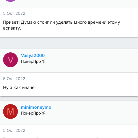
5 Окт 2022
Привет! Думаю стоит ли уделять много времени этому
аспекту.
Vasya2000
V
ПокерПро🥈
5 Окт 2022
Ну а как иначе
minimoneymo
M
ПокерПро🥈
5 Окт 2022