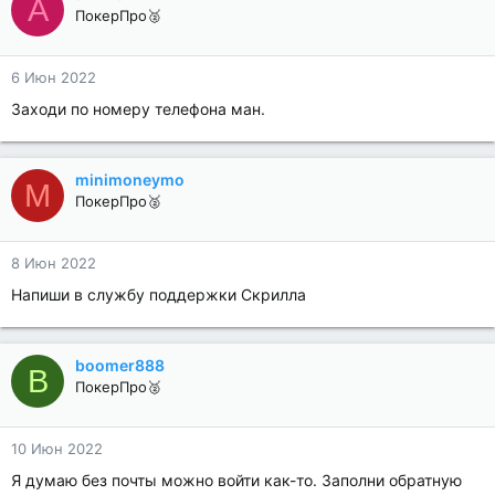
A
ПокерПро🥈
6 Июн 2022
Заходи по номеру телефона ман.
minimoneymo
M
ПокерПро🥈
8 Июн 2022
Напиши в службу поддержки Скрилла
boomer888
B
ПокерПро🥈
10 Июн 2022
Я думаю без почты можно войти как-то. Заполни обратную