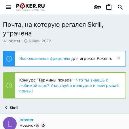
Почта, на которую регался Skrill,
утрачена
А
Д
lobster
6 Июн 2022
в
а
т
т
о
а
Эксклюзивные фрироллы
для игроков Poker.ru
р
н
т
а
е
ч
м
а
Конкурс “Термины покера":
Что ты знаешь о
ы
л
любимой игре? Участвуй в конкурсе и выигрывай
а
призы!
Skrill
lobster
L
Новичок🥈