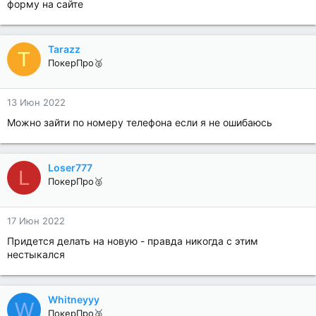
форму на сайте
Tarazz
T
ПокерПро🥈
13 Июн 2022
Можно зайти по номеру телефона если я не ошибаюсь
Loser777
L
ПокерПро🥈
17 Июн 2022
Придется делать на новую - правда никогда с этим
нестыкался
Whitneyyy
W
ПокерПро🥉