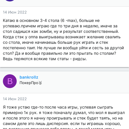
14 Июн 2022
Катаю в основном 3-4 стола (6 -max), больше не
успеваю.причем играю где то три дня в неделю, иначе за
стол садишся как зомби, ну и результат соответственный.
Когда стэк у оппа выигрываеш возникает желание свалить
со стола, иначе начинаешь больше рук играть и стек
постепенно таит. Не лучше ли вообще уйти и сесть за другой
стол? Да и вообще правильно ли это прыгать по столам?
Ведь теряются всякие там статы - ридсы.
bankrollz
B
ПокерПро🥈
14 Июн 2022
Я тоже устаю где-то после часа игры, успевая сыграть
примерно 1к рук. я тоже поначалу думал, что мол я выиграл
и после этого я начну проигрывать и стек будет таять, но на
самом деле это лишь дисперсия. если ты играешь хорошо,
то дистанция принесет тебе плоды. а такой метод игры