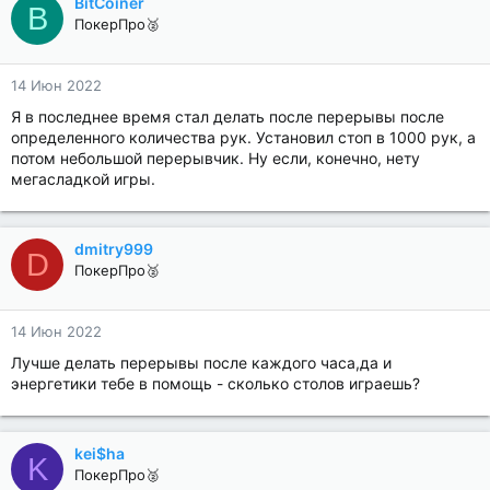
BitCoiner
B
ПокерПро🥈
14 Июн 2022
Я в последнее время стал делать после перерывы после
определенного количества рук. Установил стоп в 1000 рук, а
потом небольшой перерывчик. Ну если, конечно, нету
мегасладкой игры.
dmitry999
D
ПокерПро🥈
14 Июн 2022
Лучше делать перерывы после каждого часа,да и
энергетики тебе в помощь - сколько столов играешь?
kei$ha
K
ПокерПро🥈