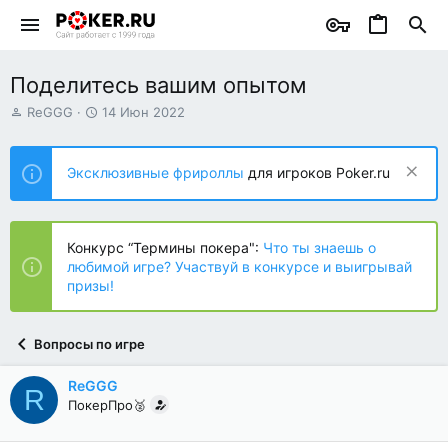
Поделитесь вашим опытом
А
Д
ReGGG
14 Июн 2022
в
а
т
т
о
а
Эксклюзивные фрироллы
для игроков Poker.ru
р
н
т
а
е
ч
м
а
Конкурс “Термины покера":
Что ты знаешь о
ы
л
любимой игре? Участвуй в конкурсе и выигрывай
а
призы!
Вопросы по игре
ReGGG
R
ПокерПро🥈