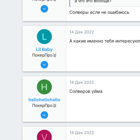
а что это вообще?
8 Июн 2022
Солверы если не ошибаюсь
367
3
14 Дек 2022
L
А какие именно тебя интересуют
Lil Baby
ПокерПро🥈
8 Июн 2022
364
1
14 Дек 2022
H
Солверов уйма
hellohellohello
ПокерПро🥈
8 Июн 2022
367
3
14 Дек 2022
V