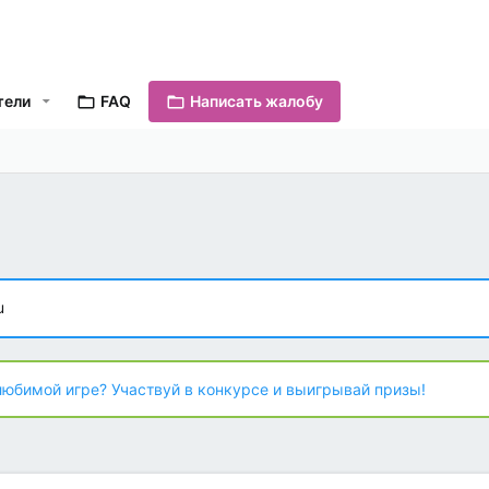
тели
FAQ
Написать жалобу
u
любимой игре? Участвуй в конкурсе и выигрывай призы!