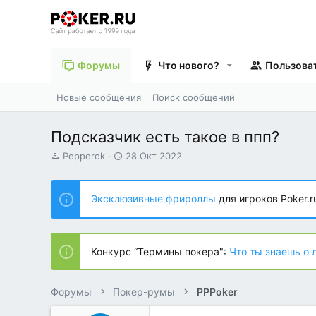
Форумы
Что нового?
Пользова
Новые сообщения
Поиск сообщений
Подсказчик есть такое в ппп?
А
Д
Pepperok
28 Окт 2022
в
а
т
т
о
а
Эксклюзивные фрироллы
для игроков Poker.r
р
н
т
а
е
ч
м
а
Конкурс “Термины покера":
Что ты знаешь о 
ы
л
а
Форумы
Покер-румы
PPPoker