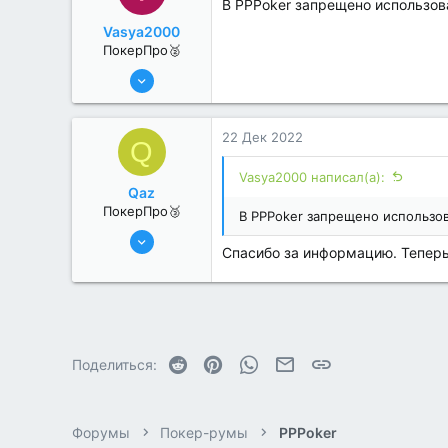
В PPPoker запрещено использова
Vasya2000
ПокерПро🥈
8 Июн 2022
293
1
22 Дек 2022
Q
Vasya2000 написал(а):
Qaz
ПокерПро🥉
В PPPoker запрещено использов
11 Авг 2022
Спасибо за информацию. Теперь
240
1
Reddit
Pinterest
WhatsApp
Электронная почта
Ссылка
Поделиться:
Форумы
Покер-румы
PPPoker