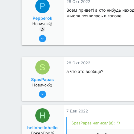
28 Окт 2022
P
Всем привет! а кто нибудь нахо
мысля появилась в голове
Pepperok
Новичок🥉
27 Окт 2022
2
0
28 Окт 2022
S
а что это вообще?
SpasPapas
Новичок🥉
27 Окт 2022
1
0
7 Дек 2022
H
SpasPapas написал(а):
hellohellohello
ПокерПро🥈