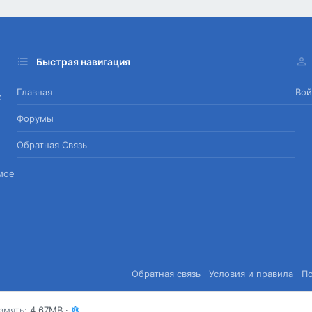
Быстрая навигация
Главная
Вой
х
Форумы
Обратная Связь
мое
Обратная связь
Условия и правила
П
амять
4.67MB