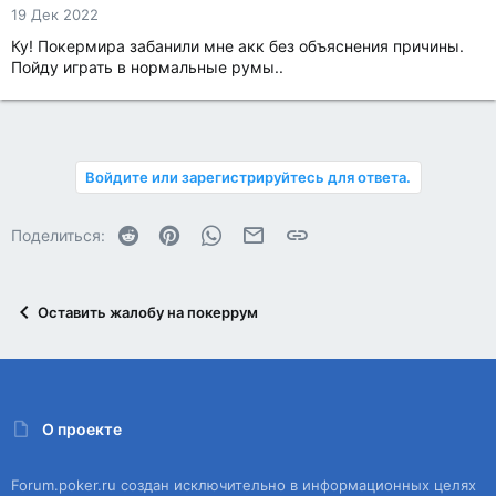
19 Дек 2022
Ку! Покермира забанили мне акк без объяснения причины.
Пойду играть в нормальные румы..
Войдите или зарегистрируйтесь для ответа.
Reddit
Pinterest
WhatsApp
Электронная почта
Ссылка
Поделиться:
Оставить жалобу на покеррум
О проекте
Forum.poker.ru создан исключительно в информационных целях