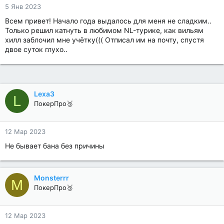
5 Янв 2023
Всем привет! Начало года выдалось для меня не сладким..
Только решил катнуть в любимом NL-турике, как вильям
хилл заблочил мне учётку((( Отписал им на почту, спустя
двое суток глухо..
Lexa3
L
ПокерПро🥉
12 Мар 2023
Не бывает бана без причины
Monsterrr
M
ПокерПро🥉
12 Мар 2023