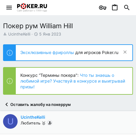
Покер рум William Hill
А
Д
UcintheKelli
5 Янв 2023
в
а
т
т
о
а
Эксклюзивные фрироллы
для игроков Poker.ru
р
н
т
а
е
ч
м
а
Конкурс “Термины покера":
Что ты знаешь о
ы
л
любимой игре? Участвуй в конкурсе и выигрывай
а
призы!
Оставить жалобу на покеррум
UcintheKelli
U
Любитель 🥈