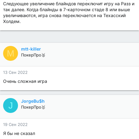
Следующее увеличение блайндов переключит игру на Разз и
так далее. Когда блайнды в 7-карточном стаде 8 или выше
увеличиваются, игра снова переключается на Техасский
Холдем.
mtt-killer
M
ПокерПро🥈
13 Сен 2022
Очень сложная игра
JorgeBu$h
J
ПокерПро🥇
19 Сен 2022
Я бы не сказал