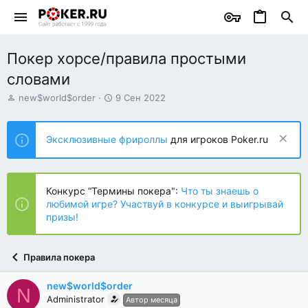
Покер хорсе/правила простыми
словами
А
Д
new$world$order
9 Сен 2022
в
а
т
т
о
а
Эксклюзивные фрироллы
для игроков Poker.ru
р
н
т
а
е
ч
м
а
Конкурс “Термины покера":
Что ты знаешь о
ы
л
любимой игре? Участвуй в конкурсе и выигрывай
а
призы!
Правила покера
new$world$order
N
Administrator
Автор месяца