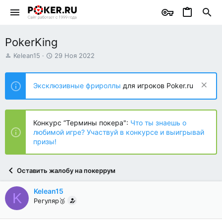
PokerKing
А
Д
Kelean15
29 Ноя 2022
в
а
т
т
о
а
Эксклюзивные фрироллы
для игроков Poker.ru
р
н
т
а
е
ч
м
а
Конкурс “Термины покера":
Что ты знаешь о
ы
л
любимой игре? Участвуй в конкурсе и выигрывай
а
призы!
Оставить жалобу на покеррум
Kelean15
K
Регуляр🥉