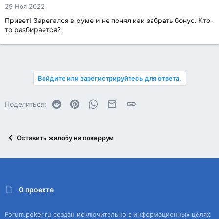
29 Ноя 2022
Привет! Зарегался в руме и не понял как забрать бонус. Кто-
то разбирается?
Войдите или зарегистрируйтесь для ответа.
Reddit
Pinterest
WhatsApp
Электронная почта
Ссылка
Поделиться:
Оставить жалобу на покеррум
О проекте
Forum.poker.ru создан исключительно в информационных целях