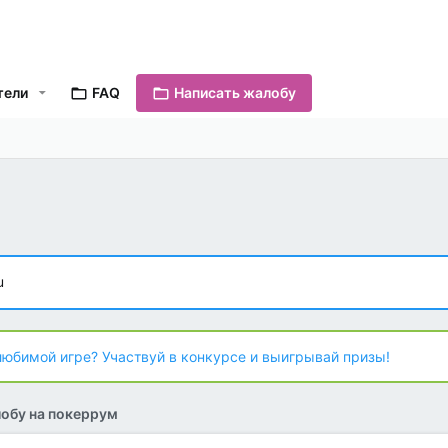
тели
FAQ
Написать жалобу
u
любимой игре? Участвуй в конкурсе и выигрывай призы!
обу на покеррум