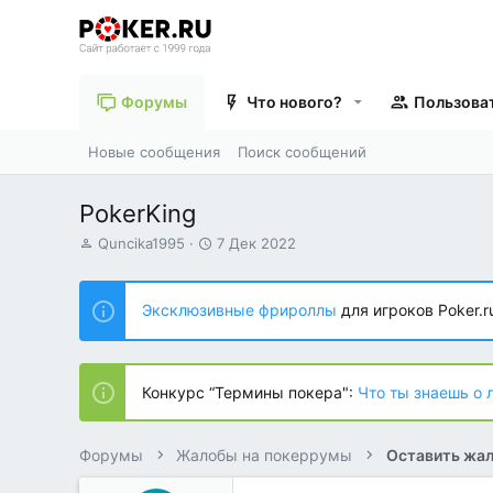
Форумы
Что нового?
Пользова
Новые сообщения
Поиск сообщений
PokerKing
А
Д
Quncika1995
7 Дек 2022
в
а
т
т
о
а
Эксклюзивные фрироллы
для игроков Poker.r
р
н
т
а
е
ч
м
а
Конкурс “Термины покера":
Что ты знаешь о 
ы
л
а
Форумы
Жалобы на покеррумы
Оставить жал