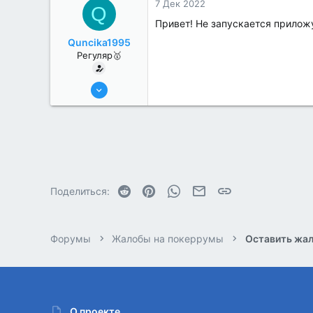
7 Дек 2022
Q
Привет! Не запускается прилож
Quncika1995
Регуляр🥇
19 Июл 2022
85
0
Reddit
Pinterest
WhatsApp
Электронная почта
Ссылка
Поделиться:
Форумы
Жалобы на покеррумы
Оставить жал
О проекте