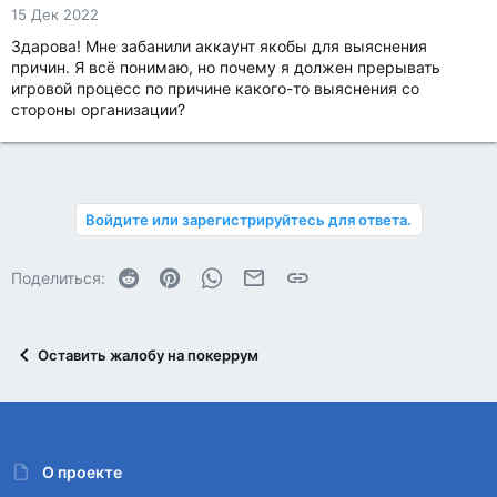
15 Дек 2022
Здарова! Мне забанили аккаунт якобы для выяснения
причин. Я всё понимаю, но почему я должен прерывать
игровой процесс по причине какого-то выяснения со
стороны организации?
Войдите или зарегистрируйтесь для ответа.
Reddit
Pinterest
WhatsApp
Электронная почта
Ссылка
Поделиться:
Оставить жалобу на покеррум
О проекте