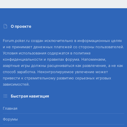
О проекте
Forum.poker.ru создан исключительно в информационных целях
и не принимает денежных платежей со стороны пользователей.
Условия использования содержатся в политике
конфиденциальности и правилах форума. Напоминаем,
азартные игры должны расцениваться как развлечение, а не как
способ заработка. Неконтролируемое увлечение может
привести к стремительному развитию серьезных игровых
зависимостей.
Быстрая навигация
Главная
Форумы