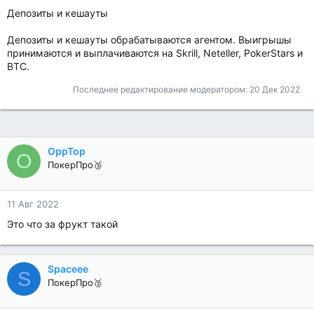
Депозиты и кешауты
Депозиты и кешауты обрабатываются агентом. Выигрышы
принимаются и выплачиваются на Skrill, Neteller, PokerStars и
BTC.
Последнее редактирование модератором:
20 Дек 2022
OppTop
O
ПокерПро🥉
11 Авг 2022
Это что за фрукт такой
Spaceee
S
ПокерПро🥉