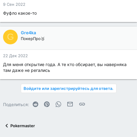
9 Сен 2022
Фуфло какое-то
Gre4ka
G
ПокерПро🥉
22 Дек 2022
Для меня открытие года. А те кто обсирает, вы наверняка
там даже не регались
Войдите или зарегистрируйтесь для ответа.
Reddit
Pinterest
WhatsApp
Электронная почта
Ссылка
Поделиться:
Pokermaster