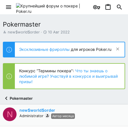
Pokermaster
А
Д
new$world$order
10 Авг 2022
в
а
т
т
о
а
Эксклюзивные фрироллы
для игроков Poker.ru
р
н
т
а
е
ч
м
а
Конкурс “Термины покера":
Что ты знаешь о
ы
л
любимой игре? Участвуй в конкурсе и выигрывай
а
призы!
Pokermaster
new$world$order
N
Administrator
Автор месяца