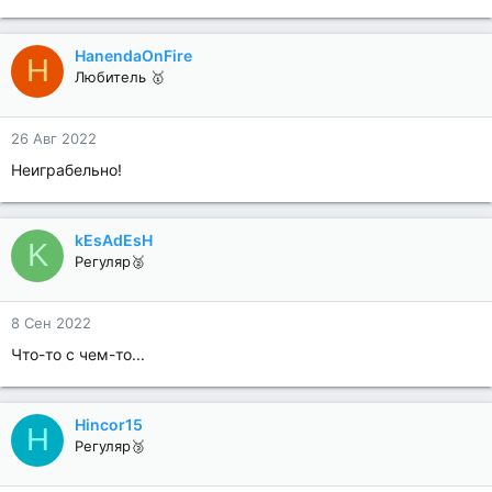
HanendaOnFire
H
Любитель 🥇
26 Авг 2022
Неиграбельно!
kEsAdEsH
K
Регуляр🥈
8 Сен 2022
Что-то с чем-то...
Hincor15
H
Регуляр🥉