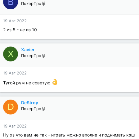
B
ПокерПро🥉
19 Авг 2022
2 из 5 - не из 10
Xavier
X
ПокерПро🥉
19 Авг 2022
Тугой рум не советую
De$troy
D
ПокерПро🥉
19 Авг 2022
Ну хз что вам не так - играть можно вполне и поднимать кэш