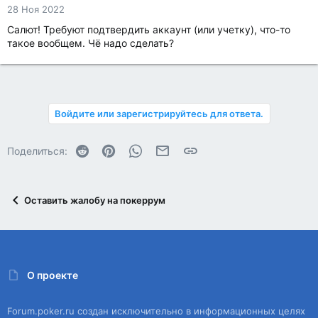
28 Ноя 2022
Салют! Требуют подтвердить аккаунт (или учетку), что-то
такое вообщем. Чё надо сделать?
Войдите или зарегистрируйтесь для ответа.
Reddit
Pinterest
WhatsApp
Электронная почта
Ссылка
Поделиться:
Оставить жалобу на покеррум
О проекте
Forum.poker.ru создан исключительно в информационных целях