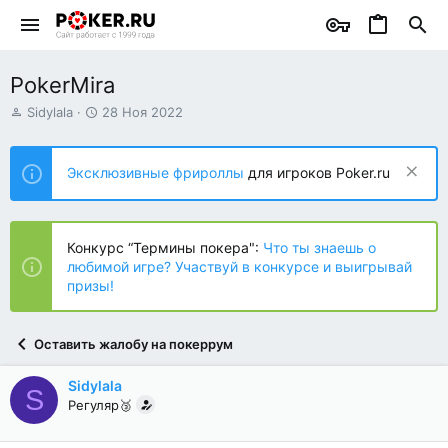
PokerMira
А
Д
Sidylala
28 Ноя 2022
в
а
т
т
о
а
Эксклюзивные фрироллы
для игроков Poker.ru
р
н
т
а
е
ч
м
а
Конкурс “Термины покера":
Что ты знаешь о
ы
л
любимой игре? Участвуй в конкурсе и выигрывай
а
призы!
Оставить жалобу на покеррум
Sidylala
S
Регуляр🥉