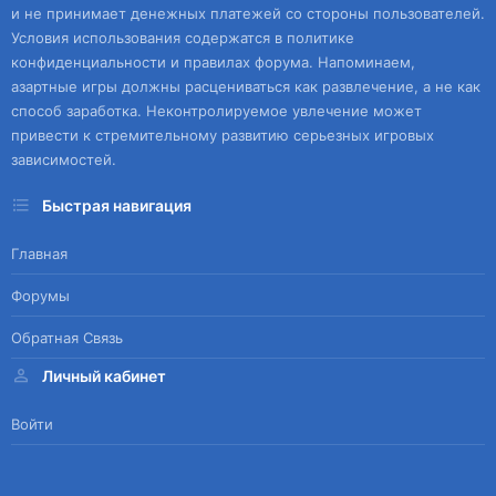
и не принимает денежных платежей со стороны пользователей.
Условия использования содержатся в политике
конфиденциальности и правилах форума. Напоминаем,
азартные игры должны расцениваться как развлечение, а не как
способ заработка. Неконтролируемое увлечение может
привести к стремительному развитию серьезных игровых
зависимостей.
Быстрая навигация
Главная
Форумы
Обратная Связь
Личный кабинет
Войти