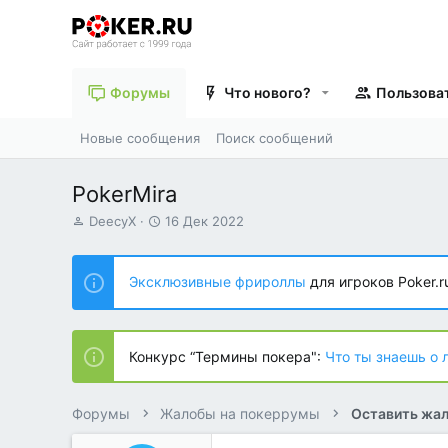
Форумы
Что нового?
Пользова
Новые сообщения
Поиск сообщений
PokerMira
А
Д
DeecyX
16 Дек 2022
в
а
т
т
о
а
Эксклюзивные фрироллы
для игроков Poker.r
р
н
т
а
е
ч
м
а
Конкурс “Термины покера":
Что ты знаешь о 
ы
л
а
Форумы
Жалобы на покеррумы
Оставить жал