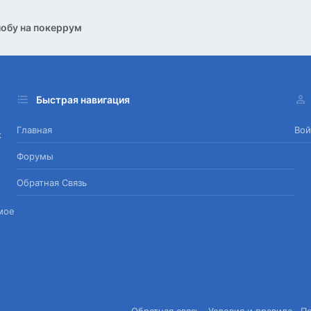
обу на покеррум
Быстрая навигация
Главная
Вой
х
Форумы
Обратная Связь
мое
Обратная связь
Условия и правила
П