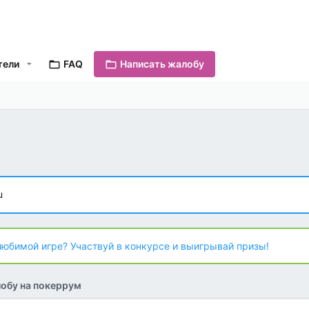
тели
FAQ
Написать жалобу
u
любимой игре? Участвуй в конкурсе и выигрывай призы!
обу на покеррум