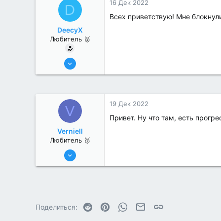
16 Дек 2022
D
Всех приветствую! Мне блокнули
DeecyX
Любитель 🥈
25 Июл 2022
37
0
19 Дек 2022
V
Привет. Ну что там, есть прогре
Verniell
Любитель 🥇
25 Июл 2022
40
0
Reddit
Pinterest
WhatsApp
Электронная почта
Ссылка
Поделиться: