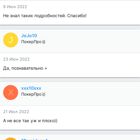
9 Июн 2022
Не знал таких подробностей. Спасибо!
JoJo10
J
ПокерПро🥈
23 Июн 2022
Да, познавательно +
xxx10xxx
X
ПокерПро🥇
21 Июл 2022
А не все так уж и плохо))