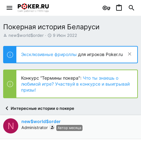
Покерная история Беларуси
А
Д
new$world$order
9 Июн 2022
в
а
т
т
о
а
Эксклюзивные фрироллы
для игроков Poker.ru
р
н
т
а
е
ч
м
а
Конкурс “Термины покера":
Что ты знаешь о
ы
л
любимой игре? Участвуй в конкурсе и выигрывай
а
призы!
Интересные истории о покере
new$world$order
N
Administrator
Автор месяца