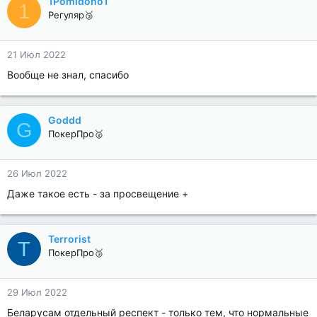
1Pomidono1
1
Регуляр🥉
21 Июл 2022
Вообще не знал, спасибо
Goddd
G
ПокерПро🥈
26 Июл 2022
Даже такое есть - за просвещение +
Terrorist
T
ПокерПро🥉
29 Июл 2022
Беларусам отдельный респект - только тем, что нормальные