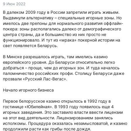
9 Июн 2022
В далеком 2009 году в России запретили играть живьем.
Выдвинули альтернативу – специальные игорные зоны. Но
имелось две препоны для нормального развития оффлайн-
покера: зоны располагались далеко от демографического
центра страны, да и большинство из них просто не
функционировало. И тут из «мрака» покерной истории на
свет появляется Беларусь.
В Минске разрешалось играть, там имелись казино
европейского уровня. До Беларуси относительно легко
добраться – проще, чем до игорных зон. И туда началось
паломничество российских профи. Столицу Беларуси даже
прозвали «Русский Лас-Вегас».
Начало игорного бизнеса
Первое белорусское казино открылось в 1992 году в
гостинице «Юбилейная». В 1993 году появилось еще 4
игорных заведения. Это заставило власти ввести лицензии
на этот вид деятельности. Лицензированием занялись
исполкомы. Процедура оказалась незамысловатой, и казино
продолжили расти как грибы после дождя.