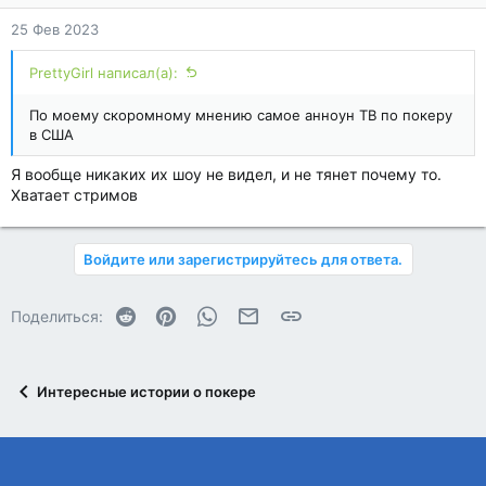
25 Фев 2023
PrettyGirl написал(а):
По моему скоромному мнению самое анноун ТВ по покеру
в США
Я вообще никаких их шоу не видел, и не тянет почему то.
Хватает стримов
Войдите или зарегистрируйтесь для ответа.
Reddit
Pinterest
WhatsApp
Электронная почта
Ссылка
Поделиться:
Интересные истории о покере