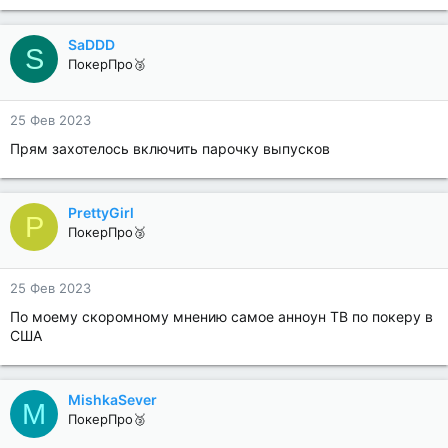
SaDDD
S
ПокерПро🥉
25 Фев 2023
Прям захотелось включить парочку выпусков
PrettyGirl
P
ПокерПро🥉
25 Фев 2023
По моему скоромному мнению самое анноун ТВ по покеру в
США
MishkaSever
M
ПокерПро🥉