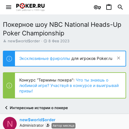
Покерное шоу NBC National Heads-Up
Poker Championship
А
Д
new$world$order
8 Фев 2023
в
а
т
т
о
а
Эксклюзивные фрироллы
для игроков Poker.ru
р
н
т
а
е
ч
м
а
Конкурс “Термины покера":
Что ты знаешь о
ы
л
любимой игре? Участвуй в конкурсе и выигрывай
а
призы!
Интересные истории о покере
new$world$order
N
Administrator
Автор месяца