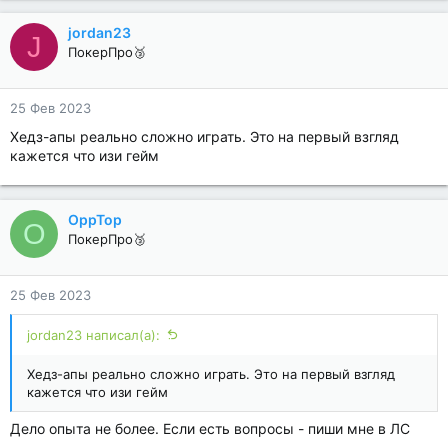
jordan23
J
ПокерПро🥉
25 Фев 2023
Хедз-апы реально сложно играть. Это на первый взгляд
кажется что изи гейм
OppTop
O
ПокерПро🥉
25 Фев 2023
jordan23 написал(а):
Хедз-апы реально сложно играть. Это на первый взгляд
кажется что изи гейм
Дело опыта не более. Если есть вопросы - пиши мне в ЛС