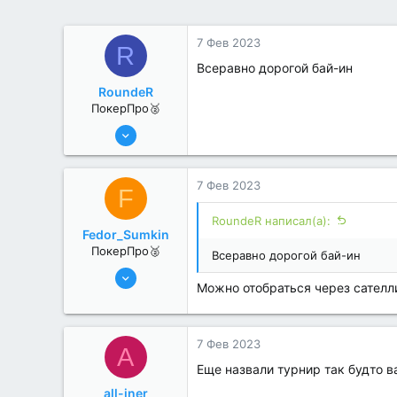
7 Фев 2023
R
Всеравно дорогой бай-ин
RoundeR
ПокерПро🥈
6 Июн 2022
311
2
7 Фев 2023
F
RoundeR написал(а):
Fedor_Sumkin
ПокерПро🥈
Всеравно дорогой бай-ин
6 Июн 2022
Можно отобраться через сателл
298
0
7 Фев 2023
A
Еще назвали турнир так будто в
all-iner