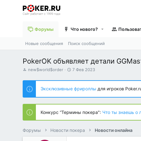
Форумы
Что нового?
Пользова
Новые сообщения
Поиск сообщений
PokerOK объявляет детали GGMaste
А
Д
new$world$order
7 Фев 2023
в
а
т
т
о
а
Эксклюзивные фрироллы
для игроков Poker.r
р
н
т
а
е
ч
м
а
Конкурс “Термины покера":
Что ты знаешь о 
ы
л
а
Форумы
Новости покера
Новости онлайна