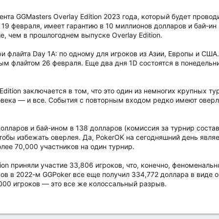
нта GGMasters Overlay Edition 2023 года, который будет прово
 19 февраля, имеет гарантию в 10 миллионов долларов и бай-ин
е, чем в прошлогоднем выпуске Overlay Edition.
и флайта Day 1A: по одному для игроков из Азии, Европы и США.
ым флайтом 26 февраля. Еще два дня 1D состоятся в понедельник
Edition заключается в том, что это один из немногих крупных т
овека — и все. События с повторным входом редко имеют оверл
долларов и бай-ином в 138 долларов (комиссия за турнир соста
чтобы избежать оверлея. Да, PokerOK на сегодняшний день явл
олее 70,000 участников на один турнир.
ion приняли участие 33,806 игроков, что, конечно, феноменально,
ов в 2022-м GGPoker все еще получил 334,772 доллара в виде о
,000 игроков — это все же колоссальный разрыв.