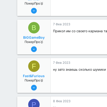
ПокерПро🥈
6 Июн 2022
320
1
7 Фев 2023
B
Прикол им со своего кармана та
BiGGameBoy
ПокерПро🥇
6 Июн 2022
439
6
7 Фев 2023
F
ну зато знаешь сколько шумихи
Fast&Furious
ПокерПро🥈
6 Июн 2022
363
2
8 Фев 2023
P