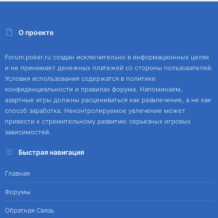
О проекте
Forum.poker.ru создан исключительно в информационных целях
и не принимает денежных платежей со стороны пользователей.
Условия использования содержатся в политике
конфиденциальности и правилах форума. Напоминаем,
азартные игры должны расцениваться как развлечение, а не как
способ заработка. Неконтролируемое увлечение может
привести к стремительному развитию серьезных игровых
зависимостей.
Быстрая навигация
Главная
Форумы
Обратная Связь