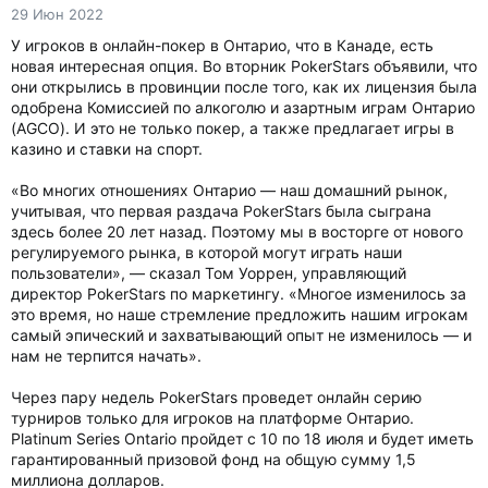
29 Июн 2022
У игроков в онлайн-покер в Онтарио, что в Канаде, есть
новая интересная опция. Во вторник PokerStars объявили, что
они открылись в провинции после того, как их лицензия была
одобрена Комиссией по алкоголю и азартным играм Онтарио
(AGCO). И это не только покер, а также предлагает игры в
казино и ставки на спорт.
«Во многих отношениях Онтарио — наш домашний рынок,
учитывая, что первая раздача PokerStars была сыграна
здесь более 20 лет назад. Поэтому мы в восторге от нового
регулируемого рынка, в которой могут играть наши
пользователи», — сказал Том Уоррен, управляющий
директор PokerStars по маркетингу. «Многое изменилось за
это время, но наше стремление предложить нашим игрокам
самый эпический и захватывающий опыт не изменилось — и
нам не терпится начать».
Через пару недель PokerStars проведет онлайн серию
турниров только для игроков на платформе Онтарио.
Platinum Series Ontario пройдет с 10 по 18 июля и будет иметь
гарантированный призовой фонд на общую сумму 1,5
миллиона долларов.