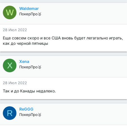
Waldemar
W
ПокерПро🥈
28 Июл 2022
Еще совсем скоро и все США вновь будет легагально играть,
как до черной пятницы
Xena
X
ПокерПро🥈
28 Июл 2022
Так и до Канады недалеко.
ReGGG
R
ПокерПро🥈