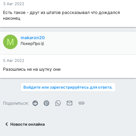
3 Авг 2022
Есть такое - друг из штатов рассказывал что дождался
наконец
makaron20
M
ПокерПро🥈
5 Авг 2022
Разошлись не на шутку они
Войдите или зарегистрируйтесь для ответа.
Reddit
Pinterest
WhatsApp
Электронная почта
Ссылка
Поделиться:
Новости онлайна