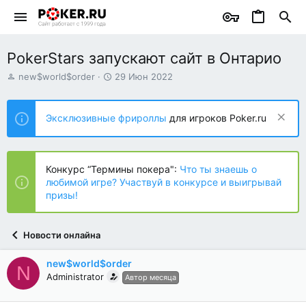
PokerStars запускают сайт в Онтарио
А
Д
new$world$order
29 Июн 2022
в
а
т
т
о
а
Эксклюзивные фрироллы
для игроков Poker.ru
р
н
т
а
е
ч
м
а
Конкурс “Термины покера":
Что ты знаешь о
ы
л
любимой игре? Участвуй в конкурсе и выигрывай
а
призы!
Новости онлайна
new$world$order
N
Administrator
Автор месяца