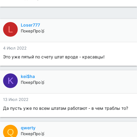
Loser777
L
ПокерПро🥈
4 Июл 2022
Это уже пятый по счету штат вроде - красавцы!
kei$ha
K
ПокерПро🥈
13 Июл 2022
Да пусть уже по всем штатам работают - в чем траблы то?
qwerty
Q
ПокерПро🥈