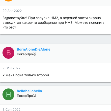
29 Авг 2022
Здравствуйте! При запуске HM2, в верхней части экрана
выводится какое-то сообщение про HM3. Можете пояснить,
что это?
BornAloneDieAlone
B
ПокерПро🥉
2 Сен 2022
У меня пока только второй.
hellohellohello
H
ПокерПро🥈
3 Сен 2022