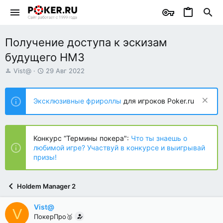
Получение доступа к эскизам
будущего HM3
А
Д
Vist@
29 Авг 2022
в
а
т
т
о
а
Эксклюзивные фрироллы
для игроков Poker.ru
р
н
т
а
е
ч
м
а
Конкурс “Термины покера":
Что ты знаешь о
ы
л
любимой игре? Участвуй в конкурсе и выигрывай
а
призы!
Holdem Manager 2
Vist@
V
ПокерПро🥈