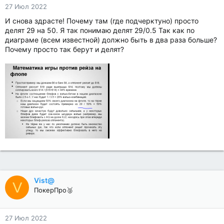
27 Июл 2022
И снова здрасте! Почему там (где подчерктуно) просто
делят 29 на 50. Я так понимаю делят 29/0.5 Так как по
диаграме (всем известной) должно быть в два раза больше?
Почему просто так берут и делят?
Vist@
V
ПокерПро🥈
27 Июл 2022