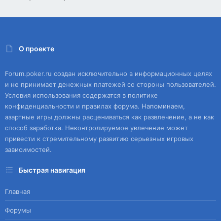
О проекте
Forum.poker.ru создан исключительно в информационных целях
и не принимает денежных платежей со стороны пользователей.
Условия использования содержатся в политике
конфиденциальности и правилах форума. Напоминаем,
азартные игры должны расцениваться как развлечение, а не как
способ заработка. Неконтролируемое увлечение может
привести к стремительному развитию серьезных игровых
зависимостей.
Быстрая навигация
Главная
Форумы