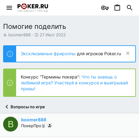
Помогие поделить
А
Д
boomer888
27 Июл 2022
в
а
т
т
о
а
Эксклюзивные фрироллы
для игроков Poker.ru
р
н
т
а
е
ч
м
а
Конкурс “Термины покера":
Что ты знаешь о
ы
л
любимой игре? Участвуй в конкурсе и выигрывай
а
призы!
Вопросы по игре
boomer888
B
ПокерПро🥈