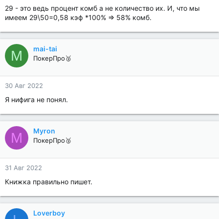
29 - это ведь процент комб а не количество их. И, что мы
имеем 29\50=0,58 кэф *100% => 58% комб.
mai-tai
M
ПокерПро🥈
30 Авг 2022
Я нифига не понял.
Myron
M
ПокерПро🥈
31 Авг 2022
Книжка правильно пишет.
Loverboy