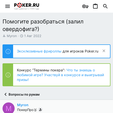
Помогите разобраться (залил
овердофига?)
А
Д
Myron
1 Авг 2022
в
а
т
т
о
а
Эксклюзивные фрироллы
для игроков Poker.ru
р
н
т
а
е
ч
м
а
Конкурс “Термины покера":
Что ты знаешь о
ы
л
любимой игре? Участвуй в конкурсе и выигрывай
а
призы!
Вопросы по румам
Myron
M
ПокерПро🥈