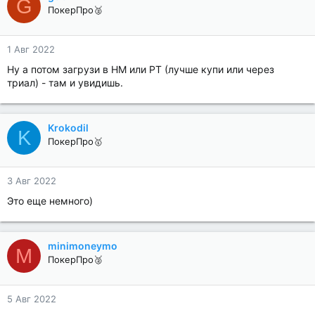
G
ПокерПро🥈
1 Авг 2022
Ну а потом загрузи в HM или PT (лучше купи или через
триал) - там и увидишь.
Krokodil
K
ПокерПро🥇
3 Авг 2022
Это еще немного)
minimoneymo
M
ПокерПро🥈
5 Авг 2022