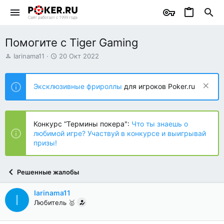
Помогите с Tiger Gaming
А
Д
Iarinama11
20 Окт 2022
в
а
т
т
о
а
Эксклюзивные фрироллы
для игроков Poker.ru
р
н
т
а
е
ч
м
а
Конкурс “Термины покера":
Что ты знаешь о
ы
л
любимой игре? Участвуй в конкурсе и выигрывай
а
призы!
Решенные жалобы
Iarinama11
I
Любитель 🥇