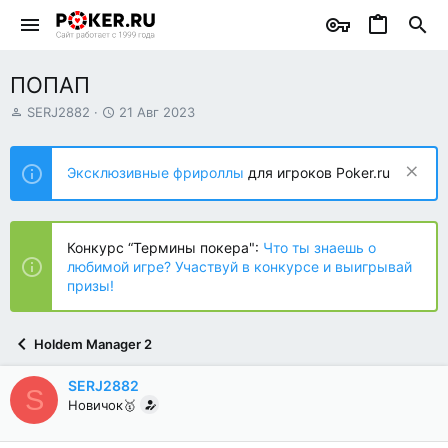
ПОПАП
А
Д
SERJ2882
21 Авг 2023
в
а
т
т
о
а
Эксклюзивные фрироллы
для игроков Poker.ru
р
н
т
а
е
ч
м
а
Конкурс “Термины покера":
Что ты знаешь о
ы
л
любимой игре? Участвуй в конкурсе и выигрывай
а
призы!
Holdem Manager 2
SERJ2882
S
Новичок🥇