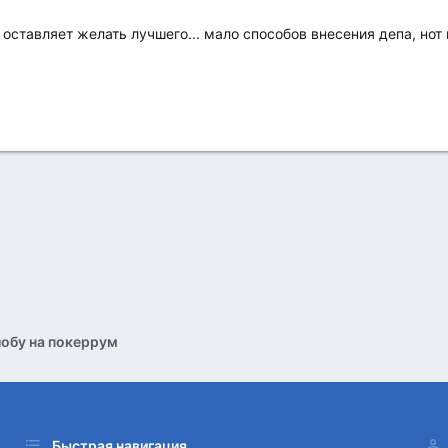
оставляет желать лучшего... мало способов внесения депа, нот 
обу на покеррум
Быстрая навигация