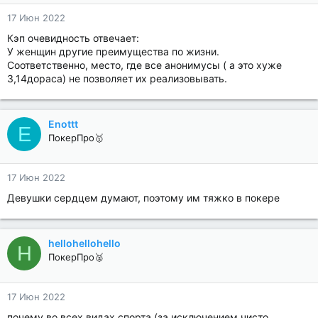
17 Июн 2022
Кэп очевидность отвечает:
У женщин другие преимущества по жизни.
Соответственно, место, где все анонимусы ( а это хуже
3,14дораса) не позволяет их реализовывать.
Enottt
E
ПокерПро🥇
17 Июн 2022
Девушки сердцем думают, поэтому им тяжко в покере
hellohellohello
H
ПокерПро🥈
17 Июн 2022
почему во всех видах спорта (за исключением чисто