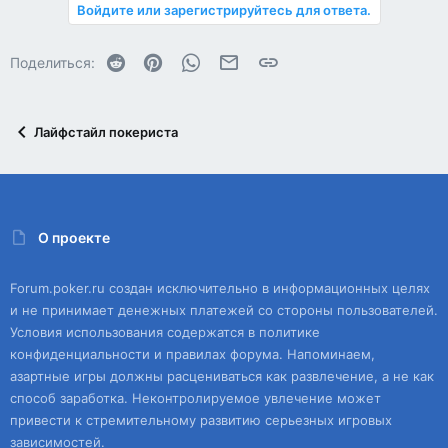
Войдите или зарегистрируйтесь для ответа.
Reddit
Pinterest
WhatsApp
Электронная почта
Ссылка
Поделиться:
Лайфстайл покериста
О проекте
Forum.poker.ru создан исключительно в информационных целях
и не принимает денежных платежей со стороны пользователей.
Условия использования содержатся в политике
конфиденциальности и правилах форума. Напоминаем,
азартные игры должны расцениваться как развлечение, а не как
способ заработка. Неконтролируемое увлечение может
привести к стремительному развитию серьезных игровых
зависимостей.