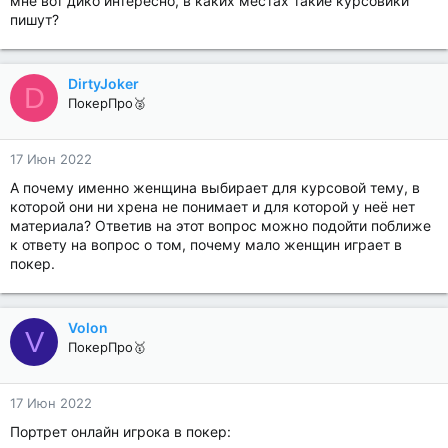
мне вот дико интересно, в каких местах такие курсовики
пишут?
DirtyJoker
D
ПокерПро🥈
17 Июн 2022
А почему именно женщина выбирает для курсовой тему, в
которой они ни хрена не понимает и для которой у неё нет
материала? Ответив на этот вопрос можно подойти поближе
к ответу на вопрос о том, почему мало женщин играет в
покер.
Volon
V
ПокерПро🥇
17 Июн 2022
Портрет онлайн игрока в покер: