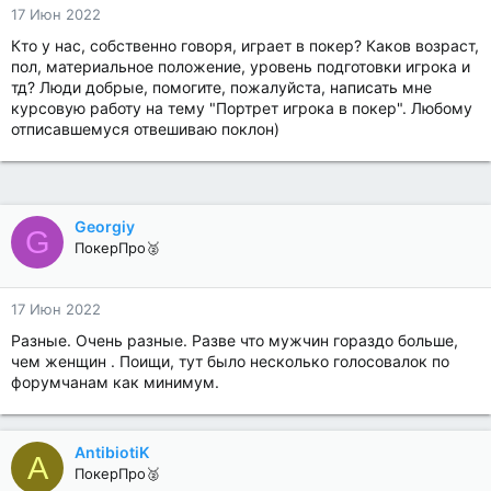
17 Июн 2022
Кто у нас, собственно говоря, играет в покер? Каков возраст,
пол, материальное положение, уровень подготовки игрока и
тд? Люди добрые, помогите, пожалуйста, написать мне
курсовую работу на тему "Портрет игрока в покер". Любому
отписавшемуся отвешиваю поклон)
Georgiy
G
ПокерПро🥈
17 Июн 2022
Разные. Очень разные. Разве что мужчин гораздо больше,
чем женщин . Поищи, тут было несколько голосовалок по
форумчанам как минимум.
AntibiotiK
A
ПокерПро🥈