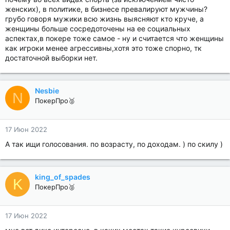
женских), в политике, в бизнесе превалируют мужчины?
грубо говоря мужики всю жизнь выясняют кто круче, а
женщины больше сосредоточены на ее социальных
аспектах,в покере тоже самое - ну и считается что женщины
как игроки менее агрессивны,хотя это тоже спорно, тк
достаточной выборки нет.
Nesbie
N
ПокерПро🥈
17 Июн 2022
А так ищи голосования. по возрасту, по доходам. ) по скилу )
king_of_spades
K
ПокерПро🥈
17 Июн 2022