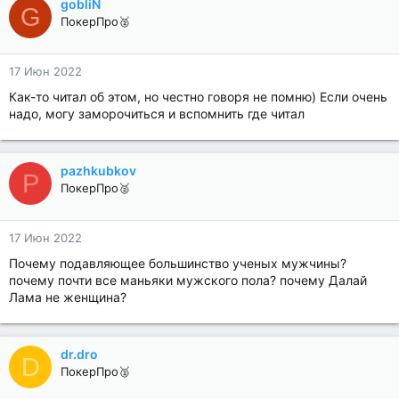
gobliN
G
ПокерПро🥈
17 Июн 2022
Как-то читал об этом, но честно говоря не помню) Если очень
надо, могу заморочиться и вспомнить где читал
pazhkubkov
P
ПокерПро🥈
17 Июн 2022
Почему подавляющее большинство ученых мужчины?
почему почти все маньяки мужского пола? почему Далай
Лама не женщина?
dr.dro
D
ПокерПро🥈