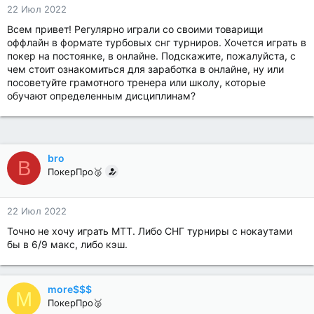
22 Июл 2022
Всем привет! Регулярно играли со своими товарищи
оффлайн в формате турбовых снг турниров. Хочется играть в
покер на постоянке, в онлайне. Подскажите, пожалуйста, с
чем стоит ознакомиться для заработка в онлайне, ну или
посоветуйте грамотного тренера или школу, которые
обучают определенным дисциплинам?
bro
B
ПокерПро🥈
22 Июл 2022
Точно не хочу играть МТТ. Либо СНГ турниры с нокаутами
бы в 6/9 макс, либо кэш.
more$$$
M
ПокерПро🥈