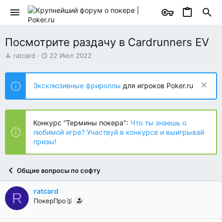
Посмотрите раздачу в Сardrunners EV
А
Д
ratcard
22 Июл 2022
в
а
т
т
о
а
Эксклюзивные фрироллы
для игроков Poker.ru
р
н
т
а
е
ч
м
а
Конкурс “Термины покера":
Что ты знаешь о
ы
л
любимой игре? Участвуй в конкурсе и выигрывай
а
призы!
Общие вопросы по софту
ratcard
R
ПокерПро🥈