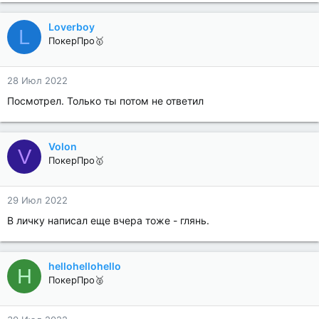
Loverboy
L
ПокерПро🥇
28 Июл 2022
Посмотрел. Только ты потом не ответил
Volon
V
ПокерПро🥇
29 Июл 2022
В личку написал еще вчера тоже - глянь.
hellohellohello
H
ПокерПро🥈