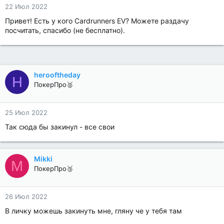
22 Июл 2022
Привет! Есть у кого Cardrunners EV? Можете раздачу
посчитать, спасибо (не бесплатно).
herooftheday
H
ПокерПро🥈
25 Июл 2022
Так сюда бы закинул - все свои
Mikki
M
ПокерПро🥉
26 Июл 2022
В личку можешь закинуть мне, гляну че у тебя там