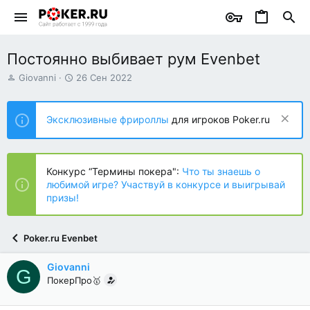
Постоянно выбивает рум Evenbet
А
Д
Giovanni
26 Сен 2022
в
а
т
т
о
а
Эксклюзивные фрироллы
для игроков Poker.ru
р
н
т
а
е
ч
м
а
Конкурс “Термины покера":
Что ты знаешь о
ы
л
любимой игре? Участвуй в конкурсе и выигрывай
а
призы!
Poker.ru Evenbet
Giovanni
G
ПокерПро🥇