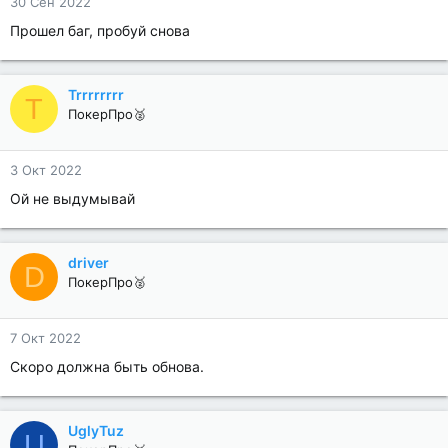
30 Сен 2022
Прошел баг, пробуй снова
Trrrrrrrr
T
ПокерПро🥈
3 Окт 2022
Ой не выдумывай
driver
D
ПокерПро🥈
7 Окт 2022
Скоро должна быть обнова.
UglyTuz
U