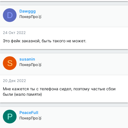
Dawggg
D
ПокерПро🥇
24 Окт 2022
Это фейк заказной, быть такого не может.
susanin
S
ПокерПро🥈
20 Дек 2022
Мне кажется ты с телефона сидел, поэтому частые сбои
были (мало памяти)
PeaceFull
P
ПокерПро🥈